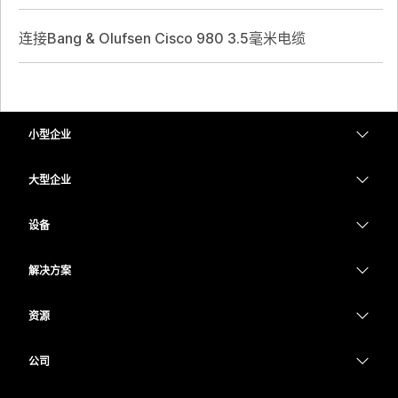
连接Bang & Olufsen Cisco 980 3.5毫米电缆
小型企业
定价
大型企业
Webex 应用程序
Webex Suite
设备
Meetings
Calling
头戴式耳机
Calling
解决方案
Meetings
摄像头
教育
消息传递
消息传递
资源
Desk 系列
医疗保健
屏幕共享
下载
Slido
Room 系列
公司
政府
加入测试会议
Webinars
Cisco
Board 系列