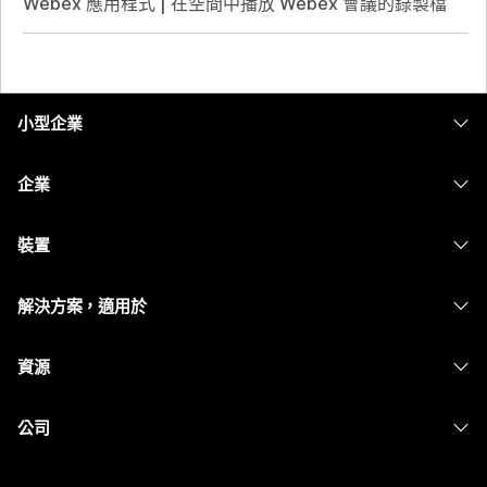
Webex 應用程式 | 在空間中播放 Webex 會議的錄製檔
小型企業
定價
企業
Webex 應用程式
Webex Suite
裝置
Meetings
Calling
耳機
Calling
解決方案，適用於
Meetings
攝影機
Messaging
教育
Messaging
資源
Desk 系列
螢幕共用
醫療保健
Slido
下載
Room 系列
公司
政府
Webinars
加入測驗會議
Board 系列
Cisco
財務
Events