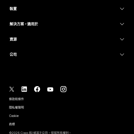
Webex 應用程式
Webex Suite
需要答案？
裝置
Meetings
Calling
提交問題
耳機
Calling
解決方案，適用於
Meetings
攝影機
教育
Messaging
Messaging
資源
Desk 系列
醫療保健
螢幕共用
下載
Slido
Room 系列
公司
政府
加入測驗會議
Webinars
Cisco
Board 系列
財務
線上課程
Events
聯絡技術支援
電話系列
運動與娛樂
整合
Contact Center
聯絡銷售人員
配件
前線
協助工具
CPaaS
條款和條件
Webex 部落格
非營利
隱私權聲明
包容性
安全性
Webex 思想領導力
Cookie
啟動
即時和隨選網路研討會
Control Hub
Webex Merch Store
商標
混合式工作
Webex 社群
©
2026
Cisco 和/或其子公司。保留所有權利。