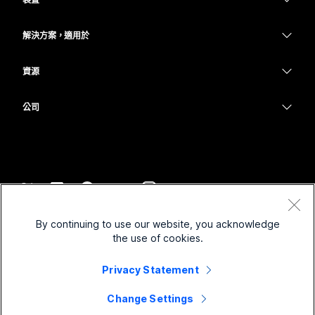
Meetings
Calling
耳機
Calling
解決方案，適用於
Meetings
攝影機
教育
Messaging
Messaging
資源
Desk 系列
醫療保健
螢幕共用
下載
Slido
Room 系列
公司
政府
加入測驗會議
Webinars
Cisco
Board 系列
財務
線上課程
Events
聯絡技術支援
電話系列
運動與娛樂
整合
Contact Center
聯絡銷售人員
配件
前線
協助工具
CPaaS
條款和條件
Webex 部落格
By continuing to use our website, you acknowledge
非營利
隱私權聲明
包容性
安全性
the use of cookies.
Webex 思想領導力
Cookie
啟動
即時和隨選網路研討會
Control Hub
Privacy Statement
Webex Merch Store
商標
混合式工作
Webex 社群
©
2026
Cisco 和/或其子公司。保留所有權利。
職業
Change Settings