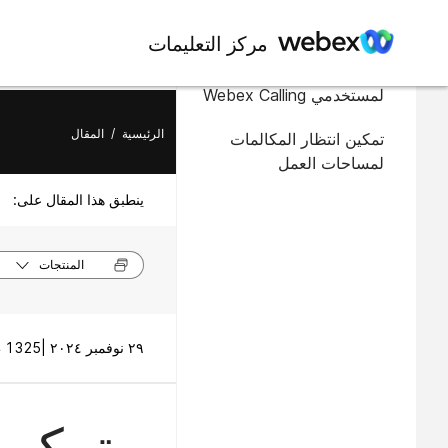
في هذه المقالة
مركز التعليمات
تمكين انتظار المكالمات
لمستخدمي Webex Calling
الرئيسية
/
المقال
تمكين انتظار المكالمات
لمساحات العمل
ينطبق هذا المقال على:
المنتجات
٢٩ نوفمبر ٢٠٢٤ |
1325 طريقة (طرق) العرض |
تمكين