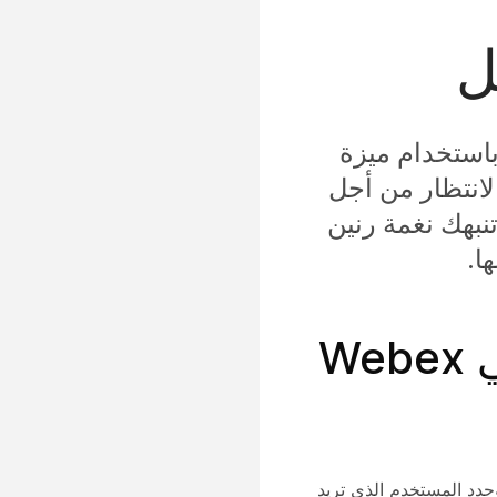
ل
استخدام ميزة
لانتظار من أجل
نبهك نغمة رنين
ا.
تمكين انتظار المكالمات لمستخدمي Webex
دد المستخدم الذي تريد