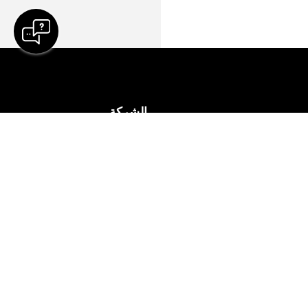
الشركة
Cisco
 إلى اجتماع اختباري
الاتصال بالدعم
 الإنترنت
تواصل مع المبيعات
لدمج
Webex Blog
الوصول
قيادة Webex الرشيدة
متجر Webex Merch
إنترنت المباشرة وعند الطلب
المهن