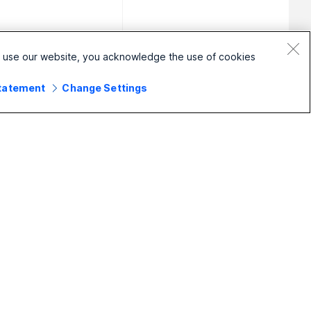
o use our website, you acknowledge the use of cookies.
Statement
Change Settings
الشركات صغيرة الحجم
المؤسسة
التسعير
Webex Suite
تطبيق Webex
الاتصال
Meetings
Meetings
الاتصال
المراسلة
المراسلة
Slido
مشاركة الشاشة
ندوات الإنترنت
Events