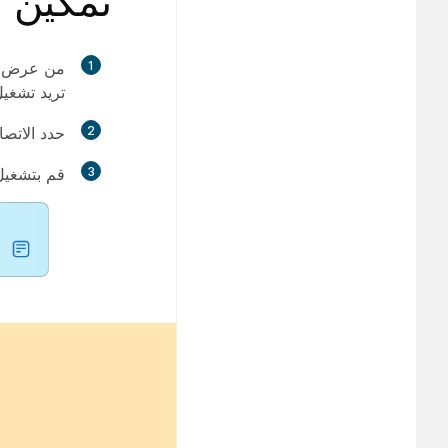
تمكين ا
1
من عرض ا
تريد تشغيل
2
حدد
الاتصا
3
قم بتشغيل