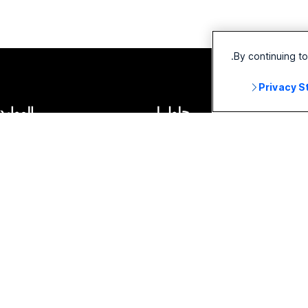
By continuing t
Privacy 
الأجهزة
حلول لـ
الموارد
سماعات الرأس
التعليم
التنزيلات
الكاميرات
الرعاية الصحية
الانضمام
سلسلة Desk
الحكومة
دروس على
سلسلة Room
المال
عمليات ا
سلسلة Board
الرياضة والترفيه
إمكانية 
سلسلة الهاتف
Frontline
الشمولية
الملحقات
عمل تجاري بغير هدف الربح
ندوات ال