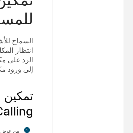
للمست
السماح للأش
انتظار المك
الرد على مك
إلى ورود مكا
Calling
1
من عرض ا