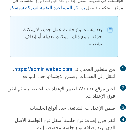
الجلسات
في شريط التنقل. إذا لم تجد خيارات أنواع
الجلسات في
بمركز المساعدة التقنية لشركة سيسكو
مركز التحكم
، فاتصل
.
بعد إنشاء نوع جلسة عمل جديد، لا يمكنك
حذفه. ومع ذلك ، يمكنك تعديله أو إيقاف
تشغيله.
1
من منظور العميل في
https://admin.webex.com
،
انتقل إلى
الخدمات
وضمن
الاجتماع
، حدد
المواقع
.
2
اختر موقع Webex لتغيير الإعدادات الخاصة به، ثم انقر
فوق
الإعدادات
.
3
ضمن
الإعدادات الشائعة
، حدد
أنواع الجلسات
.
4
انقر فوق
إضافة نوع جلسة
أسفل نوع الجلسة الأصل
الذي تريد إضافة نوع جلسة مخصص إليه.