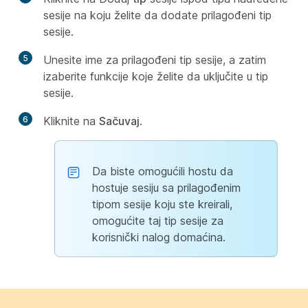
sesije na koju želite da dodate prilagođeni tip
sesije.
5
Unesite ime za prilagođeni tip sesije, a zatim
izaberite funkcije koje želite da uključite u tip
sesije.
6
Kliknite na
Sačuvaj
.
Da biste omogućili hostu da
hostuje sesiju sa prilagođenim
tipom sesije koju ste kreirali,
omogućite taj tip sesije za
korisnički nalog domaćina.