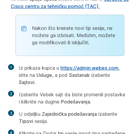
Cisco centru za tehničku pomoć (TAC).
Nakon što kreirate novi tip sesije, ne
možete ga izbrisati. Međutim, možete
ga modifikovati ili isključiti.
1
Iz prikaza kupca u
https://admin.webex.com
,
idite na
Usluge
, a pod
Sastanak
izaberite
Sajtovi
.
2
Izaberite Vebek sajt da biste promenili postavke
i kliknite na dugme
Podešavanja
.
3
U odjeljku
Zajednička podešavanja
izaberite
Tipovi
sesija.
4
Kliknite na Dodaj
tip
sesije ispod tipa nadređene