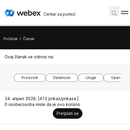
Centar za pomoć
Početak
/
Članak
Ovaj članak se odnosi na:
Proizvodi
Delatnosti
Uloge
Operativni
24. април 2026. |
415 prikaz/prikaza |
0 osobe/osoba misle da je ovo korisno
Pretplati se