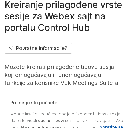
Kreiranje prilagođene vrste
sesije za Webex sajt na
portalu Control Hub
Povratne informacije?
Možete kreirati prilagođene tipove sesija
koji omogućavaju ili onemogućavaju
funkcije za korisnike Vek Meetings Suite-a.
Pre nego što počnete
Morate imati omogućene opcije prilagođenih tipova sesija
da biste videli
opcije Tipovi
sesija u traki za navigaciju. Ako
obratite se
ne vidite
opcije tipova
sesija u Control Hub-u,