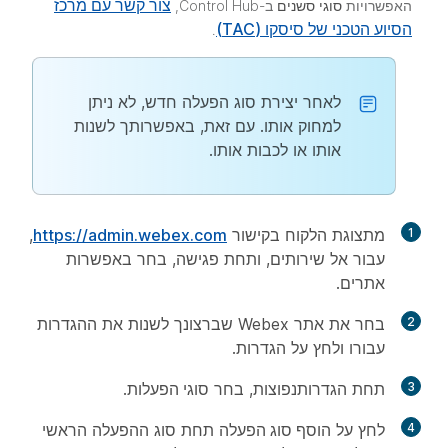
צור קשר עם מרכז
האפשרויות
סוגי סשנים
ב-Control Hub,
הסיוע הטכני של סיסקו (TAC)
.
לאחר יצירת סוג הפעלה חדש, לא ניתן
למחוק אותו. עם זאת, באפשרותך לשנות
אותו או לכבות אותו.
1
מתצוגת הלקוח בקישור
https://admin.webex.com
,
עבור אל
שירותים
, ותחת
פגישה
, בחר באפשרות
אתרים
.
2
בחר את אתר Webex שברצונך לשנות את ההגדרות
עבורו ולחץ על
הגדרות
.
3
תחת
הגדרות
נפוצות, בחר
סוגי הפעלות
.
4
לחץ על
הוסף סוג הפעלה
תחת סוג ההפעלה הראשי