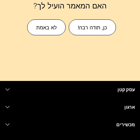
האם המאמר הועיל לך?
כן, תודה רבה!
לא באמת
עסק קטן
מחירים
ארגון
יישום Webex
Webex Suite
מכשירים
Meetings
Calling
אוזניות
Calling