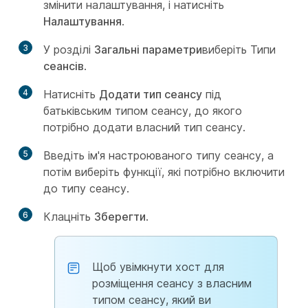
змінити налаштування, і натисніть
Налаштування
.
3
У розділі
Загальні параметри
виберіть Типи
сеансів
.
4
Натисніть
Додати тип сеансу
під
батьківським типом сеансу, до якого
потрібно додати власний тип сеансу.
5
Введіть ім'я настроюваного типу сеансу, а
потім виберіть функції, які потрібно включити
до типу сеансу.
6
Клацніть
Зберегти
.
Щоб увімкнути хост для
розміщення сеансу з власним
типом сеансу, який ви