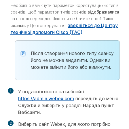
Необхідно ввімкнути параметри користувацьких типів
сеансів, щоб параметри типів сеансів
відображалися
на панелі переходів. Якщо ви не бачите опцій
Типи
зверніться до Центру
сеансів
у Центрі керування,
технічної допомоги Cisco (TAC)
.
Після створення нового типу сеансу
його не можна видалити. Однак ви
можете змінити його або вимкнути.
1
У поданні клієнта на вебсайті
https://admin.webex.com
перейдіть до меню
Служби
й виберіть у розділі
Нарада
пункт
Вебсайти
.
2
Виберіть сайт Webex, для якого потрібно