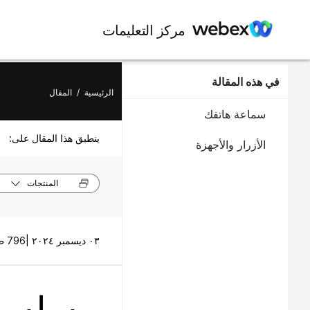
مركز التعليمات
في هذه المقالة
الرئيسية
/
المقال
سماعة هاتفك
ينطبق هذا المقال على:
الأزرار والأجهزة
المنتجات
٠٣ ديسمبر ٢٠٢٤ |
796 طريقة (طرق) العرض |
سلسلة P DECT 6800