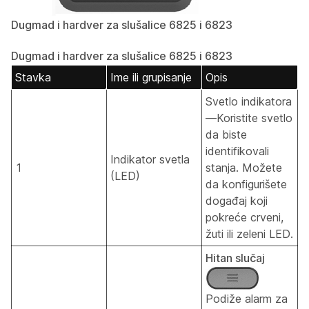
Dugmad i hardver za slušalice 6825 i 6823
Dugmad i hardver za slušalice 6825 i 6823
Stavka
Ime ili grupisanje
Opis
Svetlo indikatora
—Koristite svetlo
da biste
identifikovali
Indikator svetla
1
stanja. Možete
(LED)
da konfigurišete
događaj koji
pokreće crveni,
žuti ili zeleni LED.
Hitan slučaj
Podiže alarm za