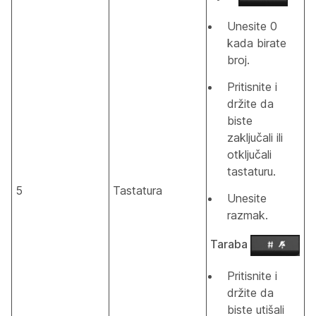
Unesite
0
kada birate
broj.
Pritisnite i
držite da
biste
zaključali ili
otključali
tastaturu.
5
Tastatura
Unesite
razmak.
Taraba
Pritisnite i
držite da
biste utišali