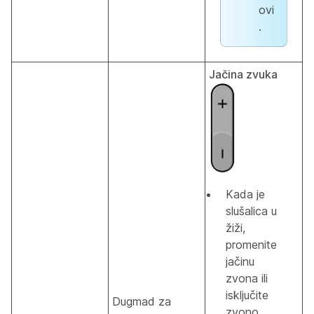
ovi
.
Jačina zvuka
Kada je
slušalica u
žiži,
promenite
jačinu
zvona ili
isključite
Dugmad za
zvono.