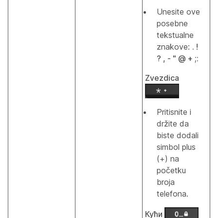
Unesite ove
posebne
tekstualne
znakove:
. !
? , - " @ + ;:
Zvezdica
Pritisnite i
držite da
biste dodali
simbol plus
(+) na
početku
broja
telefona.
Кући