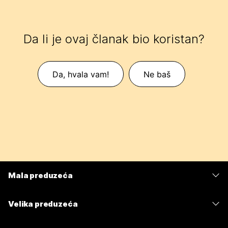
Da li je ovaj članak bio koristan?
Da, hvala vam!
Ne baš
Mala preduzeća
Cene
Velika preduzeća
Aplikacija Webex
Webex Suite