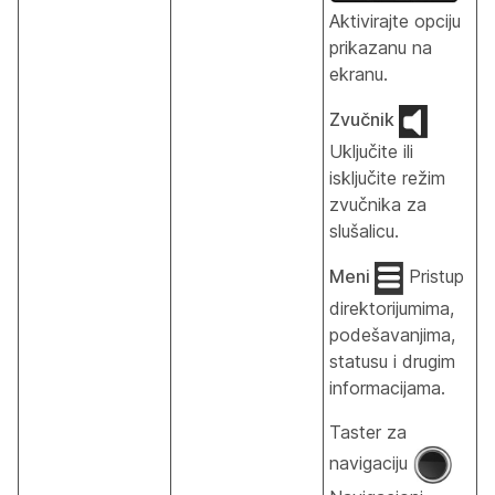
Aktivirajte opciju
prikazanu na
ekranu.
Zvučnik
Uključite ili
isključite režim
zvučnika za
slušalicu.
Meni
Pristup
direktorijumima,
podešavanjima,
statusu i drugim
informacijama.
Taster za
navigaciju