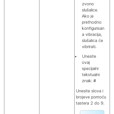
zvono
slušalice.
Ako je
prethodno
konfigurisan
a vibracija,
slušalica će
vibrirati.
Unesite
ovaj
specijalni
tekstualni
znak:
#
Unesite slova i
brojeve pomoću
tastera 2 do 9.