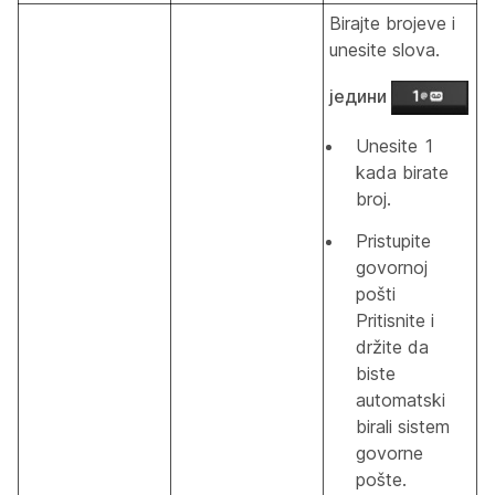
Birajte brojeve i
unesite slova.
једини
Unesite
1
kada birate
broj.
Pristupite
govornoj
pošti
Pritisnite i
držite da
biste
automatski
birali sistem
govorne
pošte.