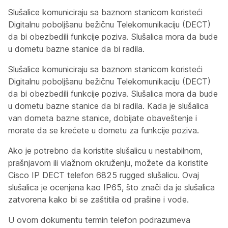
Slušalice komuniciraju sa baznom stanicom koristeći
Digitalnu poboljšanu bežičnu Telekomunikaciju (DECT)
da bi obezbedili funkcije poziva. Slušalica mora da bude
u dometu bazne stanice da bi radila.
Slušalice komuniciraju sa baznom stanicom koristeći
Digitalnu poboljšanu bežičnu Telekomunikaciju (DECT)
da bi obezbedili funkcije poziva. Slušalica mora da bude
u dometu bazne stanice da bi radila. Kada je slušalica
van dometa bazne stanice, dobijate obaveštenje i
morate da se krećete u dometu za funkcije poziva.
Ako je potrebno da koristite slušalicu u nestabilnom,
prašnjavom ili vlažnom okruženju, možete da koristite
Cisco IP DECT telefon 6825 rugged slušalicu. Ovaj
slušalica je ocenjena kao IP65, što znači da je slušalica
zatvorena kako bi se zaštitila od prašine i vode.
U ovom dokumentu termin
telefon
podrazumeva