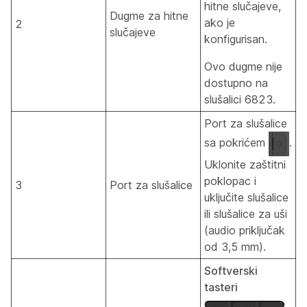
hitne slučajeve,
Dugme za hitne
ako je
2
slučajeve
konfigurisan.
Ovo dugme nije
dostupno na
slušalici 6823.
Port za slušalice
sa pokrićem
.
Uklonite zaštitni
poklopac i
3
Port za slušalice
uključite slušalice
ili slušalice za uši
(audio priključak
od 3,5 mm).
Softverski
tasteri