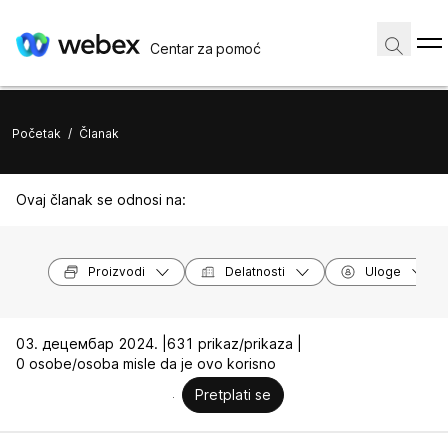
Centar za pomoć
Početak
/
Članak
Ovaj članak se odnosi na:
Proizvodi
Delatnosti
Uloge
03. децембар 2024. |
631 prikaz/prikaza |
0 osobe/osoba misle da je ovo korisno
Pretplati se