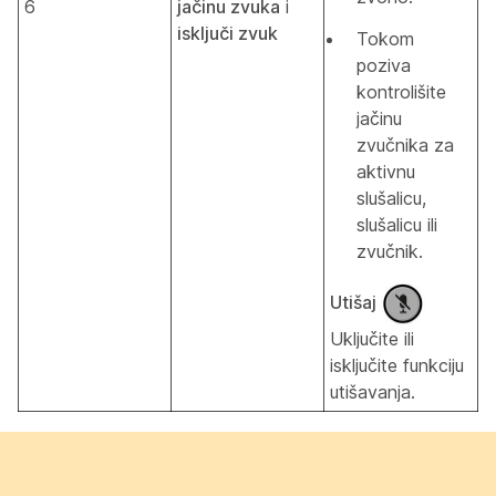
6
jačinu zvuka
i
isključi zvuk
Tokom
poziva
kontrolišite
jačinu
zvučnika za
aktivnu
slušalicu,
slušalicu ili
zvučnik.
Utišaj
Uključite ili
isključite funkciju
utišavanja.