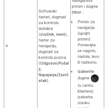
Navigacioni
prsten i dugme
Softverski
Izbor
:
tasteri, dugmad
Prsten za
za kontrolu
navigaciju
slušalice
(spoljni
(
zvučnik
,
meni
),
prsten):
taster za
Pomerajte
4
navigaciju,
se nagore,
dugmad za
nadole, levo
kontrolu poziva
ili nadesno.
(
Odgovori/Pošal
ji
,
Izaberite
Napajanje/Završ
dugme
etak
).
(u centru
klastera):
izaberite
stavku