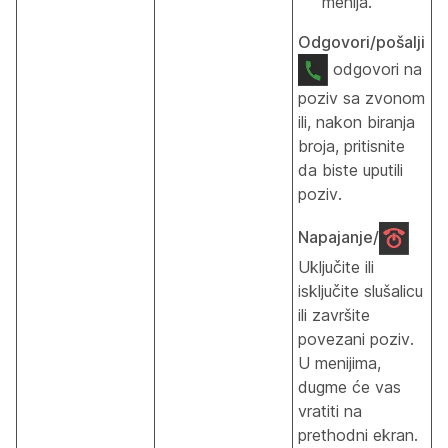
menija.
Odgovori/pošalji
odgovori na
poziv sa zvonom
ili, nakon biranja
broja, pritisnite
da biste uputili
poziv.
Napajanje/
Uključite ili
isključite slušalicu
ili završite
povezani poziv.
U menijima,
dugme će vas
vratiti na
prethodni ekran.