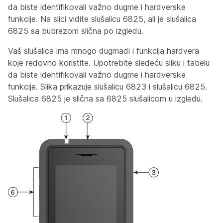
da biste identifikovali važno dugme i hardverske
funkcije. Na slici vidite slušalicu 6825, ali je slušalica
6825 sa bubrezom slična po izgledu.
Vaš slušalica ima mnogo dugmadi i funkcija hardvera
koje redovno koristite. Upotrebite sledeću sliku i tabelu
da biste identifikovali važno dugme i hardverske
funkcije. Slika prikazuje slušalicu 6823 i slušalicu 6825.
Slušalica 6825 je slična sa 6825 slušalicom u izgledu.