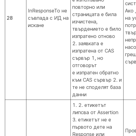
сист
повторно или
InResponseTo не
Ако 
страницата е била
28
съвпада с ИД на
на у
изчистена,
искане
потр
твърдението е било
твър
изпратено отново
непр
2. заявката е
насо
изпратена от CAS
гре
сървър 1, но
сърв
отговорът
е изпратен обратно
към CAS сървър 2. и
те не споделят база
данни
1. 2. етикетът
липсва от Assertion
3. етикетът не е
първото дете на
Про
Response или