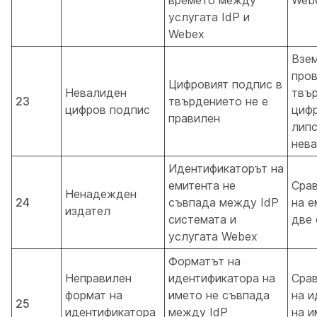
услугата IdP и
Webex
Взем
про
Цифровият подпис в
Невалиден
твър
23
твърдението не е
цифров подпис
циф
правилен
липс
нев
Идентификаторът на
емитента не
Срав
Ненадежден
24
съвпада между IdP
на е
издател
системата и
две 
услугата Webex
Форматът на
Неправилен
идентификатора на
Сра
формат на
името не съвпада
на и
25
идентификатора
между IdP
на 