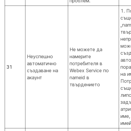
проблем.
1. П
съще
„nam
твъ
непр
мож
Не можете да
съз
Неуспешно
намерите
авт
автоматично
потребителя в
31
пор
създаване на
Webex Service по
на и
акаунт
nameid в
Потр
твърдението
съще
липс
зад
атри
име,
имей