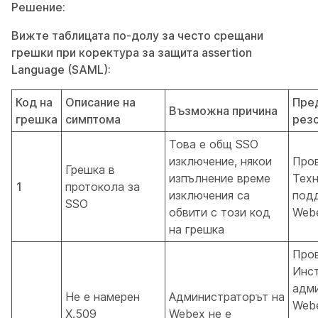
Решение:
Вижте таблицата по-долу за често срещани
грешки при коректура за защита assertion
Language (SAML):
Код на
Описание на
Пре
Възможна причина
грешка
симптома
рез
Това е общ SSO
изключение, някои
Пров
Грешка в
изпълнение време
Техн
1
протокола за
изключения са
под
SSO
обвити с този код
Web
на грешка
Про
Инст
адми
Не е намерен
Администраторът на
Web
X.509
Webex не е