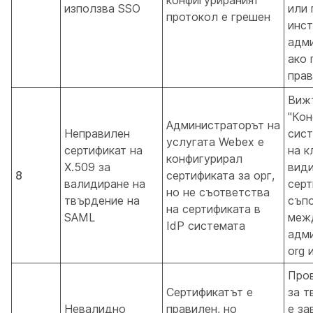
използва SSO
или 
протокол е грешен
инст
адми
ако 
пра
Вижт
"Кон
Администраторът на
Неправилен
сист
услугата Webex е
сертификат на
на к
конфигурирал
X.509 за
вид
8
сертификата за орг,
валидиране на
сер
но не съответства
твърдение на
съп
на сертификата в
SAML
меж
IdP системата
адми
org 
Пров
Сертификатът е
за т
Невалидно
правилен, но
е за