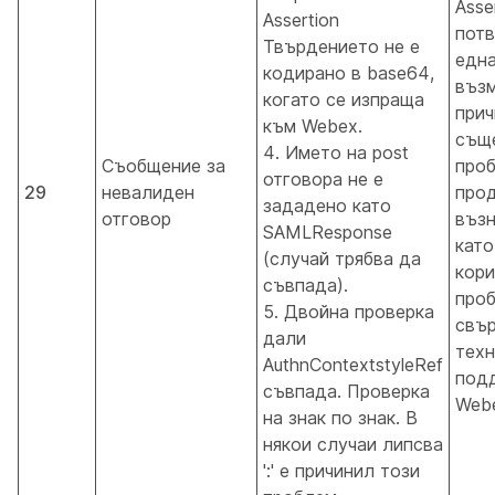
Asse
Assertion
потв
Твърдението не е
една
кодирано в base64,
въз
когато се изпраща
прич
към Webex.
съще
4. Името на post
Съобщение за
про
отговора не е
29
невалиден
про
зададено като
отговор
възн
SAMLResponse
като
(случай трябва да
кори
съвпада).
проб
5. Двойна проверка
свър
дали
техн
AuthnContextstyleRef
под
съвпада. Проверка
Web
на знак по знак. В
някои случаи липсва
':' е причинил този