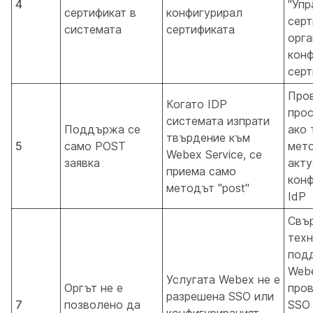
4
"Упр
сертификат в
конфигурирал
серт
системата
сертификата
орга
конф
серт
Про
Когато IDP
прос
системата изпрати
Поддържа се
ако 
твърдение към
5
само POST
мето
Webex Service, се
заявка
акту
приема само
конф
методът "post"
IdP
Свър
техн
под
Webe
Услугата Webex не е
Оргът не е
пров
разрешена SSO или
7
позволено да
SSO 
конфигурираният