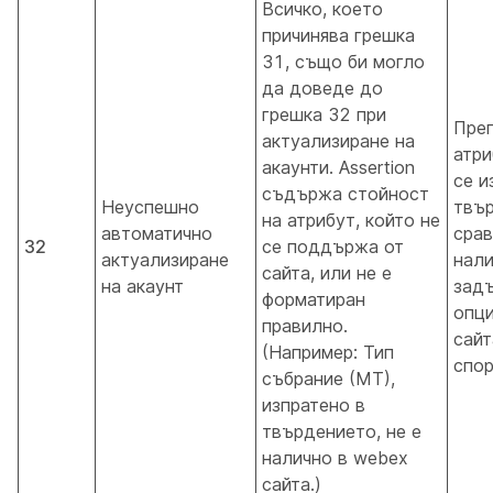
Всичко, което
причинява грешка
31, също би могло
да доведе до
грешка 32 при
Пре
актуализиране на
атри
акаунти. Assertion
се и
съдържа стойност
Неуспешно
твър
на атрибут, който не
автоматично
срав
32
се поддържа от
актуализиране
нали
сайта, или не е
на акаунт
зад
форматиран
опци
правилно.
сайт
(Например: Тип
спор
събрание (МТ),
изпратено в
твърдението, не е
налично в webex
сайта.)