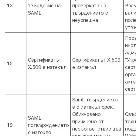
13
твърдение на
проверката на
Взем
SAML
твърдението е
вал
неуспешна
поле
утв
Про
инст
адм
Сертификатът
Сертификатът X.509
"Упр
15
X.509 е изтекъл
е изтекъл
серт
орга
акту
серт
SamL твърдението
е с изтекъл срок.
Обикновено
Свър
SAML
причинено от
техн
19
потвърждението
несъответствие във
под
е изтекло
времето между
Web