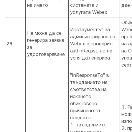
на името
системата и
две 
услугата Webex
Обик
Инструментът за
Web
Не може да се
администриране на
проб
генерира заявка
26
Webex е проверил
на а
за
authnRequst, но не
на 
удостоверяване
успя да генерира
упра
серт
"InResponseTo" в
твърдението не
съответства на
искането,
обикновено
1. Т
причинено от
мож
следното:
изпо
1. твърдението
2. п
е използвано