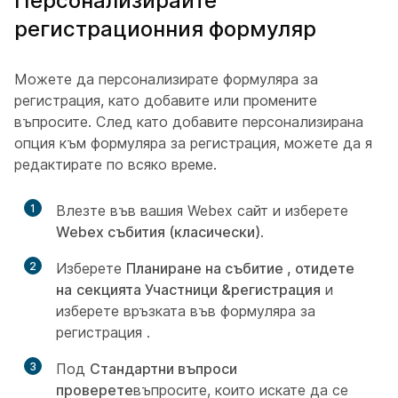
Персонализирайте
регистрационния формуляр
Можете да персонализирате формуляра за
регистрация, като добавите или промените
въпросите. След като добавите персонализирана
опция към формуляра за регистрация, можете да я
редактирате по всяко време.
1
Влезте във вашия Webex сайт и изберете
Webex събития (класически)
.
2
Изберете
Планиране на събитие , отидете
на
секцията Участници &регистрация
и
изберете връзката във формуляра за
регистрация
.
3
Под
Стандартни въпроси
проверете
въпросите, които искате да се