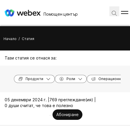
Помощен център
Начало
/
Статия
Тази статия се отнася за:
Продукти
Роли
Операционни си
05 декември 2024 г. |
769 преглеждане(ия) |
0 души считат, че това е полезно
Абониране