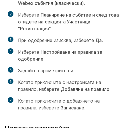
Webex събития (класически)
.
2
Изберете
Планиране на събитие и след това
отидете на
секцията Участници
"Регистрация"
.
3
При одобрение изисква, изберете
Да
.
4
Изберете
Настройване на правила за
одобрение
.
5
Задайте параметрите си.
6
Когато приключите с настройката на
правило, изберете
Добавяне на правило
.
7
Когато приключите с добавянето на
правила, изберете
Записване
.