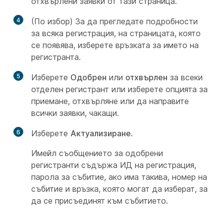
отхвърлени заявки от тази страница.
4
(По избор) За да прегледате подробности
за всяка регистрация, на страницата, която
се появява, изберете връзката за името на
регистранта.
5
Изберете
Одобрен
или
отхвърлен
за всеки
отделен регистрант или изберете опцията за
приемане, отхвърляне или да направите
всички заявки, чакащи.
6
Изберете
Актуализиране
.
Имейл съобщението за одобрени
регистранти съдържа ИД на регистрация,
парола за събитие, ако има такива, номер на
събитие и връзка, която могат да изберат, за
да се присъединят към събитието.