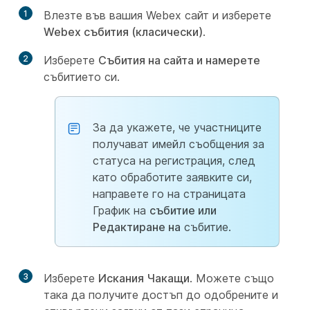
1
Влезте във вашия Webex сайт и изберете
Webex събития (класически)
.
2
Изберете
Събития на сайта и намерете
събитието си.
За да укажете, че участниците
получават имейл съобщения за
статуса на регистрация, след
като обработите заявките си,
направете го на страницата
График на
събитие или
Редактиране на
събитие.
3
Изберете
Искания Чакащи
. Можете също
така да получите достъп до одобрените и