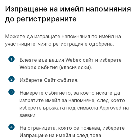
Изпращане на имейл напомняния
до регистрираните
Можете да изпращате напомняния по имейл на
участниците, чиято регистрация е одобрена.
1
Влезте във вашия Webex сайт и изберете
Webex събития (класически)
.
2
Изберете
Сайт събития
.
3
Намерете събитието, за което искате да
изпратите имейл за напомняне, след което
изберете връзката под символа Approved на
заявки.
4
На страницата, която се появява, изберете
Изпращане на имейл и след това