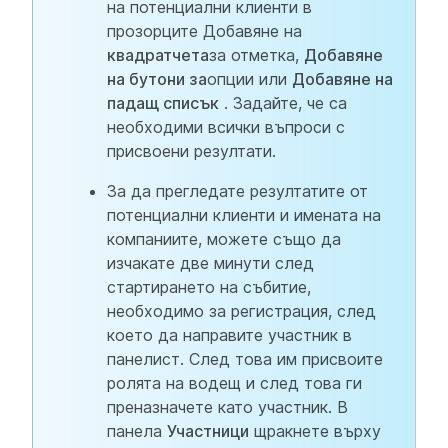
на потенциални клиенти в
прозорците Добавяне на
квадратчета
за отметка,
Добавяне
на бутони за
опции или
Добавяне на
падащ списък
. Задайте, че са
необходими всички въпроси с
присвоени резултати.
За да прегледате резултатите от
потенциални клиенти и имената на
компаниите, можете също да
изчакате две минути след
стартирането на събитие,
необходимо за регистрация, след
което да направите участник в
панелист. След това им присвоите
ролята на водещ и след това ги
преназначете като участник. В
панела
Участници
щракнете върху