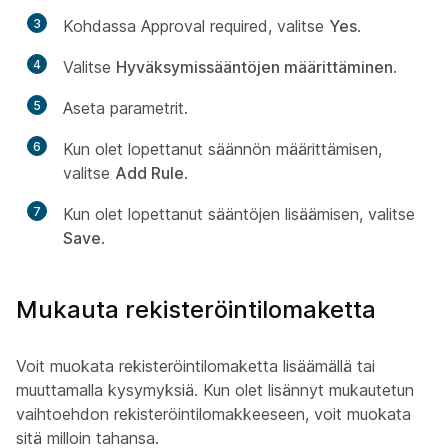
3
Kohdassa Approval required, valitse
Yes
.
4
Valitse
Hyväksymissääntöjen määrittäminen
.
5
Aseta parametrit.
6
Kun olet lopettanut säännön määrittämisen,
valitse
Add Rule
.
7
Kun olet lopettanut sääntöjen lisäämisen, valitse
Save
.
Mukauta rekisteröintilomaketta
Voit muokata rekisteröintilomaketta lisäämällä tai
muuttamalla kysymyksiä. Kun olet lisännyt mukautetun
vaihtoehdon rekisteröintilomakkeeseen, voit muokata
sitä milloin tahansa.