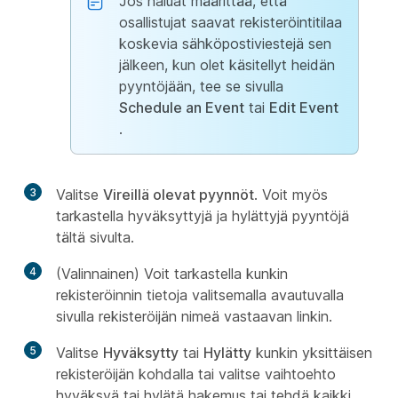
Jos haluat määrittää, että
osallistujat saavat rekisteröintitilaa
koskevia sähköpostiviestejä sen
jälkeen, kun olet käsitellyt heidän
pyyntöjään, tee se sivulla
Schedule an Event
tai
Edit Event
.
3
Valitse
Vireillä olevat pyynnöt
. Voit myös
tarkastella hyväksyttyjä ja hylättyjä pyyntöjä
tältä sivulta.
4
(Valinnainen) Voit tarkastella kunkin
rekisteröinnin tietoja valitsemalla avautuvalla
sivulla rekisteröijän nimeä vastaavan linkin.
5
Valitse
Hyväksytty
tai
Hylätty
kunkin yksittäisen
rekisteröijän kohdalla tai valitse vaihtoehto
hyväksyä tai hylätä hakemus tai tehdä kaikki