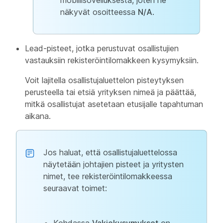
mobiilisovelluksesta, joten ne
näkyvät osoitteessa
N/A
.
Lead-pisteet, jotka perustuvat osallistujien
vastauksiin rekisteröintilomakkeen kysymyksiin.
Voit lajitella osallistujaluettelon pisteytyksen
perusteella tai etsiä yrityksen nimeä ja päättää,
mitkä osallistujat asetetaan etusijalle tapahtuman
aikana.
Jos haluat, että osallistujaluettelossa
näytetään johtajien pisteet ja yritysten
nimet, tee rekisteröintilomakkeessa
seuraavat toimet: