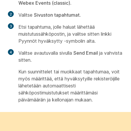
Webex Events (classic)
.
2
Valitse
Sivuston tapahtumat
.
3
Etsi tapahtuma, jolle haluat lähettää
muistutussähköpostin, ja valitse sitten linkki
Pyynnöt hyväksytty -symbolin alta.
4
Valitse avautuvalla sivulla
Send Email
ja vahvista
sitten.
Kun suunnittelet tai muokkaat tapahtumaa, voit
myös määrittää, että hyväksytyille rekisteröijille
lähetetään automaattisesti
sähköpostimuistutukset määrittämäsi
päivämäärän ja kellonajan mukaan.