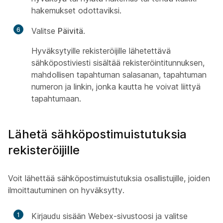
hakemukset odottaviksi.
6
Valitse
Päivitä
.
Hyväksytyille rekisteröijille lähetettävä
sähköpostiviesti sisältää rekisteröintitunnuksen,
mahdollisen tapahtuman salasanan, tapahtuman
numeron ja linkin, jonka kautta he voivat liittyä
tapahtumaan.
Lähetä sähköpostimuistutuksia
rekisteröijille
Voit lähettää sähköpostimuistutuksia osallistujille, joiden
ilmoittautuminen on hyväksytty.
1
Kirjaudu sisään Webex-sivustoosi ja valitse