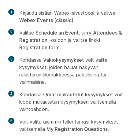
1
Kirjaudu sisään Webex-sivustoosi ja valitse
Webex Events (classic)
.
2
Valitse
Schedule an Event
, siirry
Attendees &
Registration
-osioon ja valitse linkki
Registration form
.
3
Kohdassa
Vakiokysymykset
voit valita
kysymykset, joiden haluat näkyvän
rekisteröintilomakkeessa pakollisina tai
valinnaisina.
4
Kohdassa
Omat mukautetut kysymykset
voit
luoda mukautetun kysymyksen valitsemalla
vaihtoehdon.
5
Voit valita aiemmin tallentamasi kysymykset
valitsemalla
My Registration Questions
.