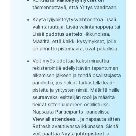
Kohdassa
Vakiokysymykset
on
täsmennettävä, että
Yritys
vaaditaan.
Käytä lyijypisteytysvaihtoehtoa
Lisää
valintaruutuja
,
Lisää valintanappeja
tai
Lisää pudotusluettelo
-ikkunoissa.
Määritä, että kaikki kysymykset, joille
on annettu pistemäärä, ovat pakollisia.
Voit myös odottaa kaksi minuuttia
rekisteröintiä edellyttävän tapahtuman
alkamisen jälkeen ja tehdä osallistujasta
panelistin, jos haluat tarkastella lead-
pisteitä ja yritysten nimiä. Määritä heille
seuraavaksi esittelijän rooli ja määritä
heidät sitten uudelleen osallistujiksi.
Napsauta
Participants
-paneelissa
View all attendees...
ja napsauta sitten
Refresh
avautuvassa ikkunassa. Sieltä
voit päättää
Näytä johtopisteet
ja