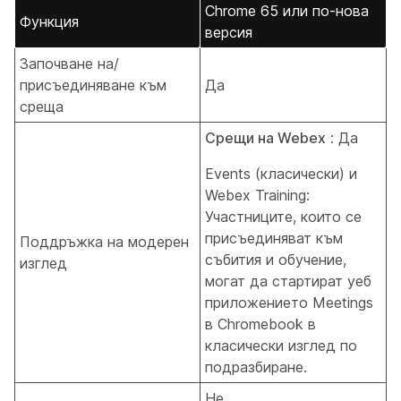
Chrome 65 или по-нова
Функция
версия
Започване на/
присъединяване към
Да
среща
Срещи на Webex
: Да
Events (класически) и
Webex Training:
Участниците, които се
присъединяват към
Поддръжка на модерен
събития и обучение,
изглед
могат да стартират уеб
приложението Meetings
в Chromebook в
класически изглед по
подразбиране.
Не