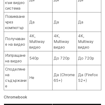
към видео
система
Повикване
чрез
Да
Да
Да
компютър
4K,
4K,
4K,
Получаван
Multiway
Multiway
Multiway
е на видео
видео
видео
видео
Изпращане
540p
До 720p
До 720p
на видео
Споделяне
на
Да (Chrome
Да (Firefox
Не
съдържани
65+)
52+)
е
Chromebook