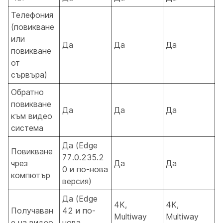
Телефония
(повикване
или
Да
Да
Да
повикване
от
сървъра)
Обратно
повикване
Да
Да
Да
към видео
система
Да (Edge
Повикване
77.0.235.2
чрез
Да
Да
0 и по-нова
компютър
версия)
Да (Edge
4K,
4K,
Получаван
42 и по-
Multiway
Multiway
е на видео
нова