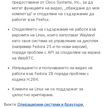
предоставена от Cisco Systems, Inc., за да
могат функциите на видео, „обаждане до моя
компютър“ и споделяне на съдържание да
работят във Firefox.
Споделянето на съдържание не работи във
версиите на Linux, които използват Wayland
като своя система за управление на дисплея
(например Fedora 25 и по-нови версии),
поради проблем с API за споделяне на екрана
на WebRTC.
Изпращането и получаването на видео не
работи във Fedora 28 поради проблем с
кодека H.264.
Клиенти на Linux не се поддържат за
цялостно криптиране.
Вижте
Операционни системи и браузъри,