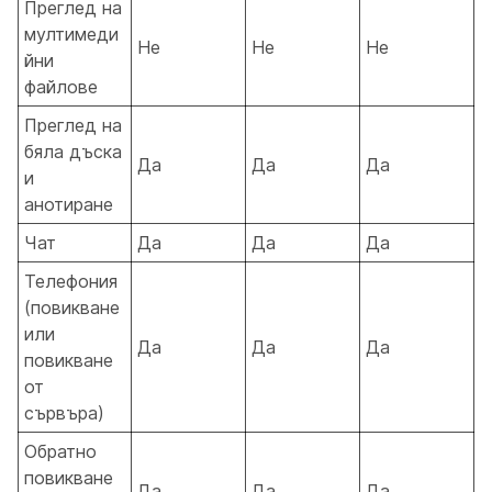
Преглед на
мултимеди
Не
Не
Не
йни
файлове
Преглед на
бяла дъска
Да
Да
Да
и
анотиране
Чат
Да
Да
Да
Телефония
(повикване
или
Да
Да
Да
повикване
от
сървъра)
Обратно
повикване
Да
Да
Да