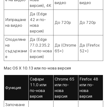
видео
видео
версия), 4K
Да (Edge
Изпращане
42 и по-
До 720p
До 720p
на видео
нова
версия)
Споделяне
Да (Edge
на
77.0.235.2
Да (Chrome
Да (Firefox
съдържани
0 и по-нова
65+)
52+)
е
версия)
Mac OS X 10.13 или по-нова версия
Сафари
Chrome 65
Firefox 48
11.0 или
или по-
или по-
Функция
по-нова
нова
нова
версия
версия
версия
Започване