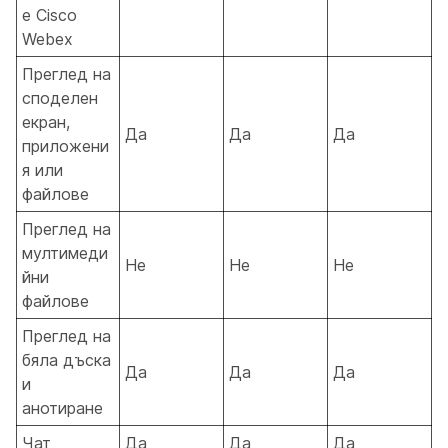
е Cisco
Webex
Преглед на
споделен
екран,
Да
Да
Да
приложени
я или
файлове
Преглед на
мултимеди
Не
Не
Не
йни
файлове
Преглед на
бяла дъска
Да
Да
Да
и
анотиране
Чат
Да
Да
Да