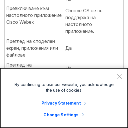
Превключване към
Chrome OS не се
настолното приложение
поддържа на
Cisco Webex
настолното
приложение.
Преглед на споделен
екран, приложения или
Да
файлове
Преглед на
Не
мултимедийни файлове
Преглед на бяла дъска
By continuing to use our website, you acknowledge
Да
и анотиране
the use of cookies.
Чат
Да
Privacy Statement
Телефония (повикване
Change Settings
или повикване от
Да
сървъра)