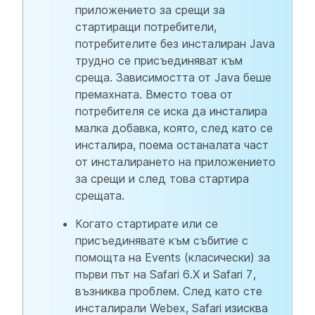
приложението за срещи за
стартиращи потребители,
потребителите без инсталиран Java
трудно се присъединяват към
среща. Зависимостта от Java беше
премахната. Вместо това от
потребителя се иска да инсталира
малка добавка, която, след като се
инсталира, поема останалата част
от инсталирането на приложението
за срещи и след това стартира
срещата.
Когато стартирате или се
присъединявате към събитие с
помощта на Events (класически) за
първи път на Safari 6.X и Safari 7,
възниква проблем. След като сте
инсталирали Webex, Safari изисква