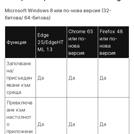
Microsoft Windows 8 или по-нова версия (32-
битова/ 64-битова)
Chrome 65
Firefox 48
Edge
или по-
или по-
Функция
25/EdgeHT
нова
нова
ML 13
версия
версия
Започване
на/
присъедин
Да
Да
Да
яване към
среща
Превключв
ане към
настолнот
о
Да
Да
Да
приложени