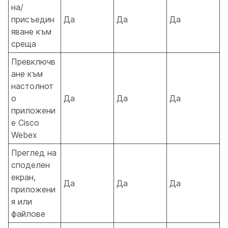
на/
присъедин
Да
Да
Да
яване към
среща
Превключв
ане към
настолнот
о
Да
Да
Да
приложени
е Cisco
Webex
Преглед на
споделен
екран,
Да
Да
Да
приложени
я или
файлове