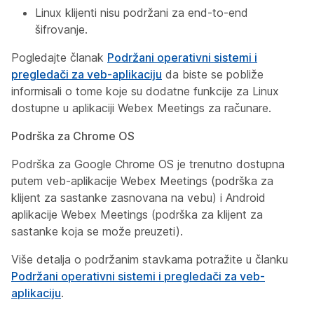
Linux klijenti nisu podržani za end-to-end
šifrovanje.
Pogledajte članak
Podržani operativni sistemi i
pregledači za veb-aplikaciju
da biste se pobliže
informisali o tome koje su dodatne funkcije za Linux
dostupne u aplikaciji Webex Meetings za računare.
Podrška za Chrome OS
Podrška za Google Chrome OS je trenutno dostupna
putem veb-aplikacije Webex Meetings (podrška za
klijent za sastanke zasnovana na vebu) i Android
aplikacije Webex Meetings (podrška za klijent za
sastanke koja se može preuzeti).
Više detalja o podržanim stavkama potražite u članku
Podržani operativni sistemi i pregledači za veb-
aplikaciju
.