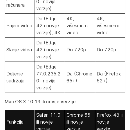
0 i novije
računara
verzije)
Da (Edge
4K,
4K,
Prijem videa
42 i novije
višesmerni
višesmerni
verzije), 4K
video
video
Da (Edge
Slanje videa
42 i novije
Do 720p
Do 720p
verzije)
Da (Edge
Deljenje
77.0.235.2
Da (Chrome
Da (Firefox
sadržaja
0 i novije
65+)
52+)
verzije)
Mac OS X 10.13 ili novije verzije
Safari 11.0
Chrome 65
Firefox 48 ili
Funkcija
ili novije
ili novije
novije
verzije
verzije
verzije