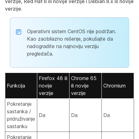
verzije, Red Hat 6 ili novije verzije i Debian 8.x ili novije
verzije.
Operativni sistem CentOS nije podržan.
Kao zaobilazno rešenje, pokušajte da
nadogradite na najnoviju verziju
pregledača.
Firefox 48 ili
Chrome 65
Funkcija
novije
ili novije
Chromium
verzije
verzije
Pokretanje
sastanka /
Da
Da
Da
pridruživanje
sastanku
Pokretanje