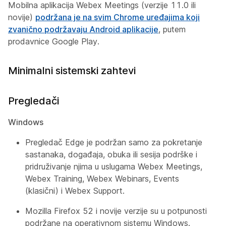
Mobilna aplikacija Webex Meetings (verzije 11.0 ili
novije)
podržana je na svim Chrome uređajima koji
zvanično podržavaju Android aplikacije
, putem
prodavnice Google Play.
Minimalni sistemski zahtevi
Pregledači
Windows
Pregledač Edge je podržan samo za pokretanje
sastanaka, događaja, obuka ili sesija podrške i
pridruživanje njima u uslugama Webex Meetings,
Webex Training, Webex Webinars, Events
(klasični) i Webex Support.
Mozilla Firefox 52 i novije verzije su u potpunosti
podržane na operativnom sistemu Windows.