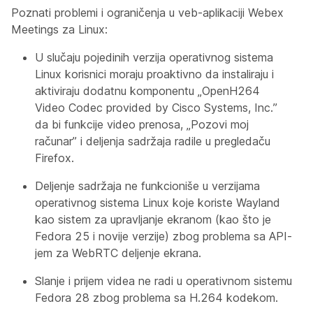
Poznati problemi i ograničenja u veb-aplikaciji Webex
Meetings za Linux:
U slučaju pojedinih verzija operativnog sistema
Linux korisnici moraju proaktivno da instaliraju i
aktiviraju dodatnu komponentu „OpenH264
Video Codec provided by Cisco Systems, Inc.”
da bi funkcije video prenosa, „Pozovi moj
računar” i deljenja sadržaja radile u pregledaču
Firefox.
Deljenje sadržaja ne funkcioniše u verzijama
operativnog sistema Linux koje koriste Wayland
kao sistem za upravljanje ekranom (kao što je
Fedora 25 i novije verzije) zbog problema sa API-
jem za WebRTC deljenje ekrana.
Slanje i prijem videa ne radi u operativnom sistemu
Fedora 28 zbog problema sa H.264 kodekom.