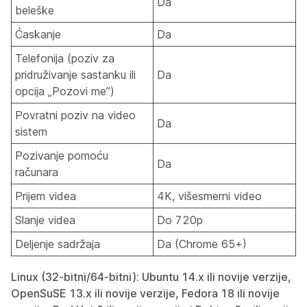
Da
beleške
Ćaskanje
Da
Telefonija (poziv za
pridruživanje sastanku ili
Da
opcija „Pozovi me”)
Povratni poziv na video
Da
sistem
Pozivanje pomoću
Da
računara
Prijem videa
4K, višesmerni video
Slanje videa
Do 720p
Deljenje sadržaja
Da (Chrome 65+)
Linux (32-bitni/64-bitni): Ubuntu 14.x ili novije verzije,
OpenSuSE 13.x ili novije verzije, Fedora 18 ili novije