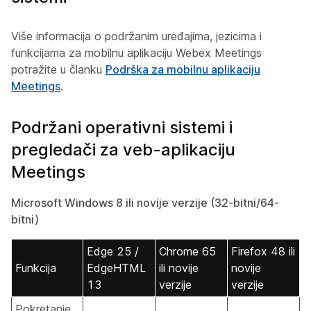
Više informacija o podržanim uređajima, jezicima i
funkcijama za mobilnu aplikaciju Webex Meetings
potražite u članku
Podrška za mobilnu aplikaciju
Meetings
.
Podržani operativni sistemi i
pregledači za veb-aplikaciju
Meetings
Microsoft Windows 8 ili novije verzije (32-bitni/64-
bitni)
Edge 25 /
Chrome 65
Firefox 48 ili
Funkcija
EdgeHTML
ili novije
novije
13
verzije
verzije
Pokretanje