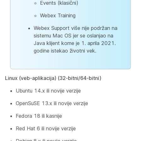
Events (klasični)
Webex Training
Webex Support više nije podržan na
sistemu Mac OS jer se oslanjao na
Java klijent kome je 1. aprila 2021.
godine istekao životni vek.
Linux (veb-aplikacija) (32-bitni/64-bitni)
Ubuntu 14.x ili novije verzije
OpenSuSE 13.x ili novije verzije
Fedora 18 ili kasnije
Red Hat 6 ili novije verzije