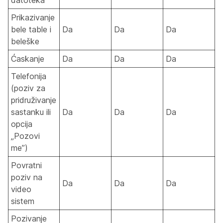
Prikazivanje
bele table i
Da
Da
Da
beleške
Ćaskanje
Da
Da
Da
Telefonija
(poziv za
pridruživanje
sastanku ili
Da
Da
Da
opcija
„Pozovi
me”)
Povratni
poziv na
Da
Da
Da
video
sistem
Pozivanje