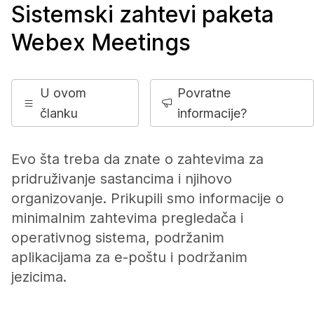
Sistemski zahtevi paketa
Webex Meetings
U ovom
Povratne
članku
informacije?
Evo šta treba da znate o zahtevima za
pridruživanje sastancima i njihovo
organizovanje. Prikupili smo informacije o
minimalnim zahtevima pregledača i
operativnog sistema, podržanim
aplikacijama za e-poštu i podržanim
jezicima.