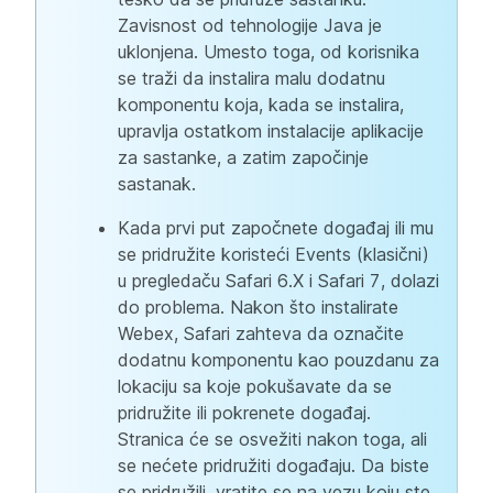
Zavisnost od tehnologije Java je
uklonjena. Umesto toga, od korisnika
se traži da instalira malu dodatnu
komponentu koja, kada se instalira,
upravlja ostatkom instalacije aplikacije
za sastanke, a zatim započinje
sastanak.
Kada prvi put započnete događaj ili mu
se pridružite koristeći Events (klasični)
u pregledaču Safari 6.X i Safari 7, dolazi
do problema. Nakon što instalirate
Webex, Safari zahteva da označite
dodatnu komponentu kao pouzdanu za
lokaciju sa koje pokušavate da se
pridružite ili pokrenete događaj.
Stranica će se osvežiti nakon toga, ali
se nećete pridružiti događaju. Da biste
se pridružili, vratite se na vezu koju ste