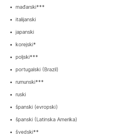
mađarski***
italijanski
japanski
korejski*
poljski***
portugalski (Brazil)
rumunski***
ruski
španski (evropski)
španski (Latinska Amerika)
švedski**