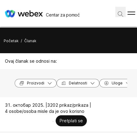
Centar za pomoć
Početak
/
Članak
Ovaj članak se odnosi na:
Proizvodi
Delatnosti
Uloge
31. октобар 2025. |
3202 prikaz/prikaza |
4 osobe/osoba misle da je ovo korisno
Pretplati se