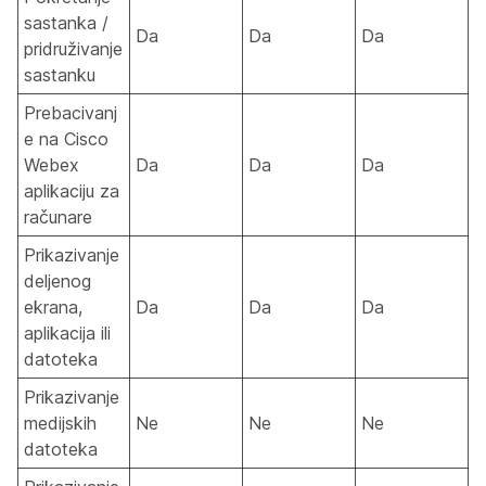
sastanka /
Da
Da
Da
pridruživanje
sastanku
Prebacivanj
e na Cisco
Webex
Da
Da
Da
aplikaciju za
računare
Prikazivanje
deljenog
ekrana,
Da
Da
Da
aplikacija ili
datoteka
Prikazivanje
medijskih
Ne
Ne
Ne
datoteka