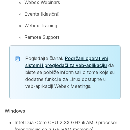
Webex Webinars
Events (klasični)
Webex Training
Remote Support
Pogledajte članak
Podržani operativni
sistemi i pregledači za veb-aplikaciju
da
biste se pobliže informisali o tome koje su
dodatne funkcije za Linux dostupne u
veb-aplikaciji Webex Meetings.
Windows
Intel Dual-Core CPU 2.XX GHz ili AMD procesor
(preporučuje se 2 GB RAM memorije)