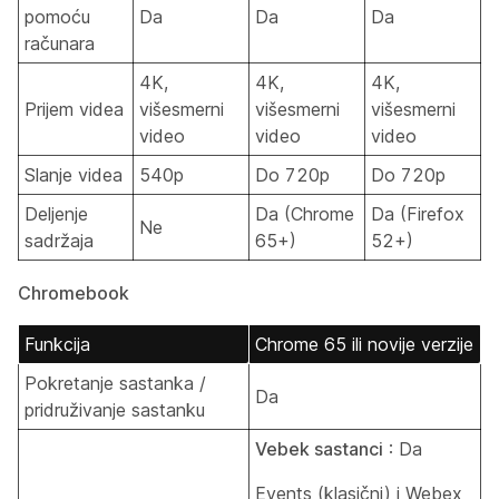
pomoću
Da
Da
Da
računara
4K,
4K,
4K,
Prijem videa
višesmerni
višesmerni
višesmerni
video
video
video
Slanje videa
540p
Do 720p
Do 720p
Deljenje
Da (Chrome
Da (Firefox
Ne
sadržaja
65+)
52+)
Chromebook
Funkcija
Chrome 65 ili novije verzije
Pokretanje sastanka /
Da
pridruživanje sastanku
Vebek sastanci
: Da
Events (klasični) i Webex