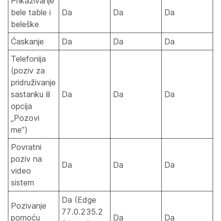
Prikazivanje
bele table i
Da
Da
Da
beleške
Ćaskanje
Da
Da
Da
Telefonija
(poziv za
pridruživanje
sastanku ili
Da
Da
Da
opcija
„Pozovi
me”)
Povratni
poziv na
Da
Da
Da
video
sistem
Da (Edge
Pozivanje
77.0.235.2
pomoću
Da
Da