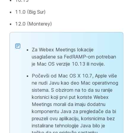
10.15
11.0 (Big Sur)
12.0 (Monterey)
Za Webex Meetings lokacije
usaglašene sa FedRAMP-om potreban
je Mac OS verzije 10.13 ili novije.
Počevši od Mac OS X 10.7, Apple više
ne nudi Javu kao deo Mac operativnog
sistema. S obzirom na to da su ranije
korisnici koji prvi put koriste Webex
Meetings morali da imaju dodatnu
komponentu Java za pregledače da bi
preuzeli ovu aplikaciju, korisnicima bez
instalirane tehnologije Java bilo je
teško da se pridruže sastanku.