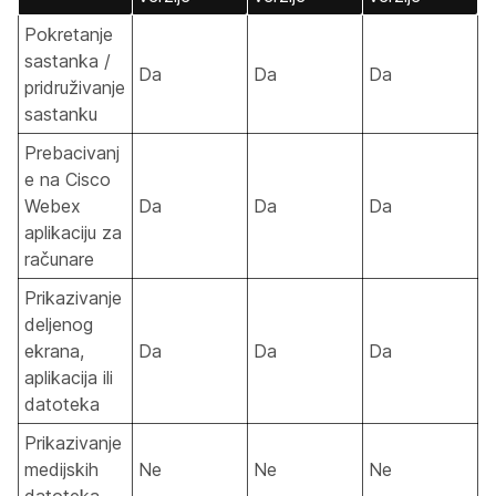
Pokretanje
sastanka /
Da
Da
Da
pridruživanje
sastanku
Prebacivanj
e na Cisco
Webex
Da
Da
Da
aplikaciju za
računare
Prikazivanje
deljenog
ekrana,
Da
Da
Da
aplikacija ili
datoteka
Prikazivanje
medijskih
Ne
Ne
Ne
datoteka