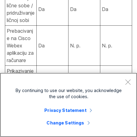
lične sobe /
Da
Da
Da
pridruživanje
ličnoj sobi
Prebacivanj
e na Cisco
Webex
Da
N. p.
N. p.
aplikaciju za
računare
Prikazivanje
deljenog
ekrana,
Da
Da
Da
By continuing to use our website, you acknowledge
aplikacija ili
the use of cookies.
datoteka
Privacy Statement
Prikazivanje
medijskih
Ne
Ne
Ne
Change Settings
datoteka
Prikazivanje