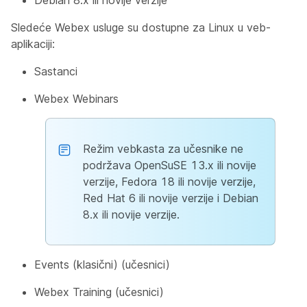
Debian 8.x ili novije verzije
Sledeće Webex usluge su dostupne za Linux u veb-
aplikaciji:
Sastanci
Webex Webinars
Režim vebkasta za učesnike ne
podržava OpenSuSE 13.x ili novije
verzije, Fedora 18 ili novije verzije,
Red Hat 6 ili novije verzije i Debian
8.x ili novije verzije.
Events (klasični) (učesnici)
Webex Training (učesnici)