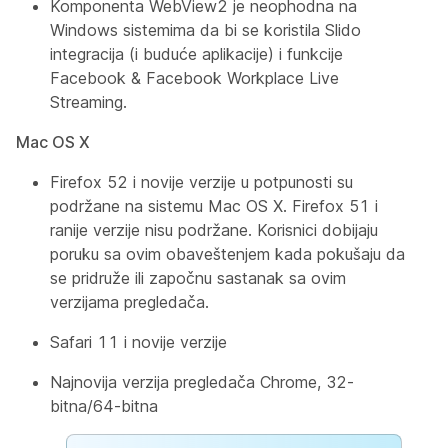
Komponenta WebView2 je neophodna na
Windows sistemima da bi se koristila Slido
integracija (i buduće aplikacije) i funkcije
Facebook & Facebook Workplace Live
Streaming.
Mac OS X
Firefox 52 i novije verzije u potpunosti su
podržane na sistemu Mac OS X. Firefox 51 i
ranije verzije nisu podržane. Korisnici dobijaju
poruku sa ovim obaveštenjem kada pokušaju da
se pridruže ili započnu sastanak sa ovim
verzijama pregledača.
Safari 11 i novije verzije
Najnovija verzija pregledača Chrome, 32-
bitna/64-bitna