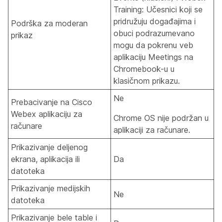
Training: Učesnici koji se
pridružuju događajima i
Podrška za moderan
obuci podrazumevano
prikaz
mogu da pokrenu veb
aplikaciju Meetings na
Chromebook-u u
klasičnom prikazu.
Ne
Prebacivanje na Cisco
Webex aplikaciju za
Chrome OS nije podržan u
računare
aplikaciji za računare.
Prikazivanje deljenog
ekrana, aplikacija ili
Da
datoteka
Prikazivanje medijskih
Ne
datoteka
Prikazivanje bele table i