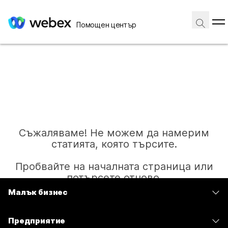
Помощен център
Съжаляваме! Не можем да намерим
статията, която търсите.
Пробвайте на началната страница или
потърсете отново.
Малък бизнес
Цени
Начало
Предприятие