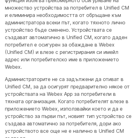
функция избягва прекомерното осигуряване на
множество устройства за потребител в Unified CM
и елиминира необходимостта от обръщане към
администратора всеки път, когато тяхното лично
устройство бъде сменено. Устройствата се
създават автоматично в Unified CM, когато даден
потребител е осигурен за обаждане в Webex
(Unified CM) и влезе с регистрирания си имейл
адрес или потребителско име в приложението
Webex.
Администраторите не са задължени да отиват в
Unified CM, за да осигурят предварително някое от
устройствата на Webex App за потребители в
тяхната организация. Когато потребителят влезе в
приложението Webex, използвайки което и да е
устройство за първи път, новият тип устройство се
създава автоматично за потребителя, дори ако
устройството все още не е налично в Unified CM