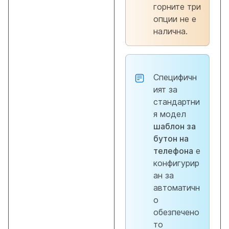
горните три
опции не е
налична.
Специфичн
ият за
стандартни
я модел
шаблон за
бутон на
телефона
е
конфигурир
ан за
автоматичн
о
обезпечено
то