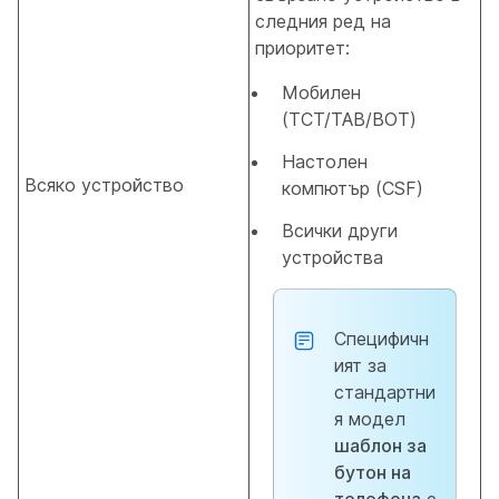
следния ред на
приоритет:
Мобилен
(TCT/TAB/BOT)
Настолен
Всяко устройство
компютър (CSF)
Всички други
устройства
Специфичн
ият за
стандартни
я модел
шаблон за
бутон на