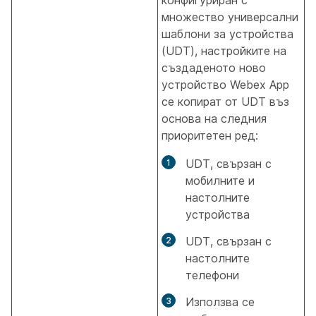
конфигуриран с
множество универсални
шаблони за устройства
(UDT), настройките на
създаденото ново
устройство Webex App
се копират от UDT въз
основа на следния
приоритетен ред:
UDT, свързан с
мобилните и
настолните
устройства
UDT, свързан с
настолните
телефони
Използва се