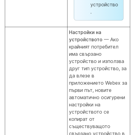
устройство
.
Настройки на
устройството
— Ако
крайният потребител
има свързано
устройство и използва
друг тип устройство, за
да влезе в
приложението Webex за
първи път, новите
автоматично осигурени
настройки на
устройството се
копират от
съществуващото
свързано устройство в