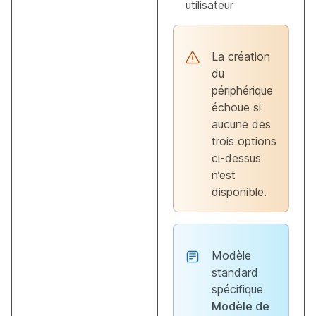
utilisateur
La création
du
périphérique
échoue si
aucune des
trois options
ci-dessus
n’est
disponible.
Modèle
standard
spécifique
Modèle de