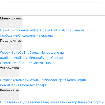
Малък бизнес
Цени
Приложение Webex
Срещи
Calling
Изпращане на
съобщения
Споделяне на екрана
Предприятие
Webex Suite
Calling
Срещи
Изпращане на
съобщения
Slido
Уебинари
Events
Contact
Center
CPaaS
Защита
Control Hub
Устройства
Слушалки
Камери
Серия на бюрото
Серия Room
Серия
Board
Серия Phone
Аксесоари
Решения за
Образование
Здравеопазване
Държавен сектор
Финанси
Спорт и