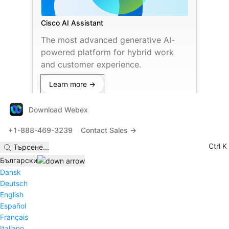
Cisco AI Assistant
The most advanced generative AI-
powered platform for hybrid work
and customer experience.
Learn more →
Download Webex
+1-888-469-3239
Contact Sales →
Ctrl K
Търсене
...
Български
Dansk
Deutsch
English
Español
Français
Italiano