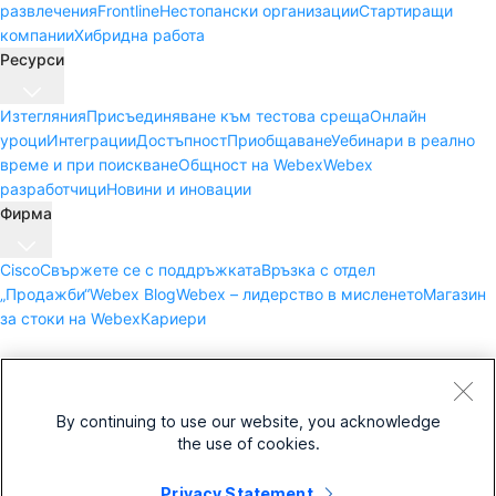
развлечения
Frontline
Нестопански организации
Стартиращи
компании
Хибридна работа
Ресурси
Изтегляния
Присъединяване към тестова среща
Онлайн
уроци
Интеграции
Достъпност
Приобщаване
Уебинари в реално
време и при поискване
Общност на Webex
Webex
разработчици
Новини и иновации
Фирма
Cisco
Свържете се с поддръжката
Връзка с отдел
„Продажби“
Webex Blog
Webex – лидерство в мисленето
Магазин
за стоки на Webex
Кариери
By continuing to use our website, you acknowledge
the use of cookies.
Правила и условия
Декларация за
Privacy Statement