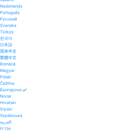
Nederlands
Português
Pyccĸий
Svenska
Tϋrkçe
한국어
日本語
简体中文
繁體中文
Română
Magyar
Polski
Čeština
Български
Norsk
Hrvatski
Srpski
Українська
العربية
עברית