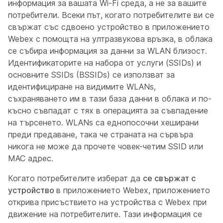
информация за вашата Wi-Fi среда, а не за вашите
потребители. Всеки път, когато потребителите ви се
свържат със сдвоено устройство в приложението
Webex с помощта на ултразвукова връзка, в облака
се събира информация за данни за WLAN близост.
Идентификаторите на набора от услуги (SSIDs) и
основните SSIDs (BSSIDs) се използват за
идентифициране на видимите WLANs,
съхраняването им в тази база данни в облака и по-
късно съвпадат с тях в операцията за съвпадение
на търсенето. WLANs са еднопосочни хеширани
преди предаване, така че страната на сървъра
никога не може да прочете човек-четим SSID или
MAC адрес.
Когато потребителите изберат да
се свържат с
устройство
в приложението Webex, приложението
открива присъствието на устройства с Webex при
движение на потребителите. Тази информация се