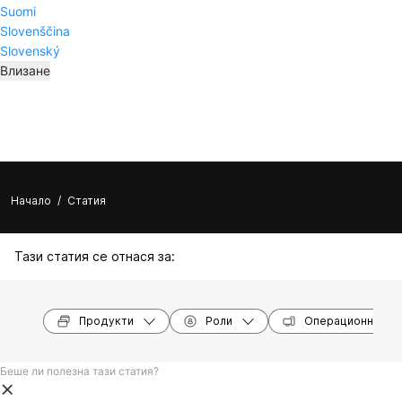
Suomi
Slovenščina
Slovenský
Влизане
Начало
/
Статия
Тази статия се отнася за:
Продукти
Роли
Операционни си
Беше ли полезна тази статия?