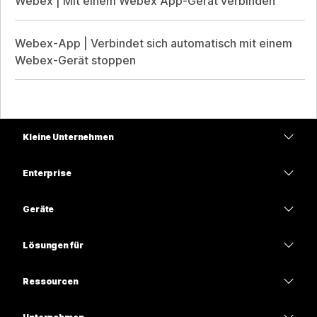
Webex | Mit einem Webex App-Gerät verbinden
Webex-App | Verbindet sich automatisch mit einem
Webex-Gerät stoppen
Kleine Unternehmen
Preise
Enterprise
Webex-App
Webex Suite
Geräte
Meetings
Calling
Headsets
Calling
Lösungen für
Meetings
Kameras
Bildung
Nachrichten
Nachrichten
Ressourcen
Tisch-Serie
Gesundheitswesen
Teilen von Bildschirminhalten
Downloads
Slido
Room-Serie