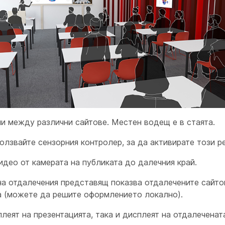
и между различни сайтове. Местен водещ е в стаята.
олзвайте сензорния контролер, за да активирате този р
идео от камерата
на публиката
до далечния край.
на отдалечения представящ показва отдалечените сайтов
а (можете да решите оформлението локално).
плеят
на презентацията, така и дисплеят
на отдалеченат