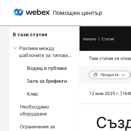
Помощен център
В тази статия
Начало
/
Статия
Разлики между
шаблоните за типове
Тази статия се отнас
стаи
Водещ и публика
Продукти
Зала за брифинги
Клас
12 юни 2025 г. |
1648
Необходимо
оборудване
Създ
Ограничения за