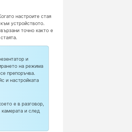
Когато настроите стая
 към устройството.
свързани точно както е
стаята.
резентатор и
зирането на режима
 се препоръчва.
йс и настройката
оето е в разговор,
 камерата и след