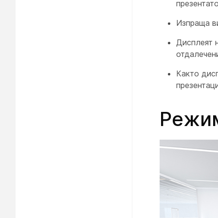
презентато
Изпраща в
Дисплеят
отдалечен
Както
дис
презентаци
Режим