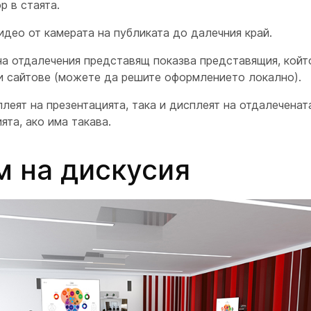
р в стаята.
идео от камерата
на публиката
до далечния край.
на отдалечения представящ показва представящия, койт
и сайтове (можете да решите оформлението локално).
плеят
на презентацията, така и дисплеят
на отдалеченат
ята, ако има такава.
 на дискусия