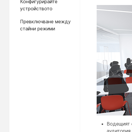
Конфигурирайте
устройството
Превключване между
стайни режими
Водещият е
аудитория 