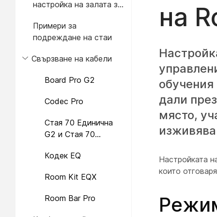
настройка на залата за
на R
брифинги
Примери за
подреждане на стаи
Настройка
Свързване на кабели
управлени
Board Pro G2
обучения 
дали през
Codec Pro
място, у
Стая 70 Единична
изживява
G2 и Стая 70
Двойна G2
Кодек EQ
Настройката н
които отговаря
Room Kit EQX
Режим
Room Bar Pro