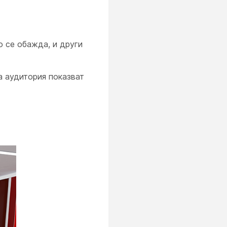
о се обажда, и други
а
аудитория показват