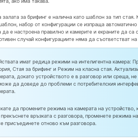
ята, ако има такава.
 залата за брифинг е налична като шаблон за тип стая. 
шаблон, набор от конфигурации се изпраща автоматично
 да е настроена правилно и камерите и екраните да са 
отивен случай конфигурациите няма да съответстват на 
йствата имат редица режими на интелигентна камера: П
ория, Стая за брифинг и Режим на класна стая. Актуали
мерата, докато устройството е в разговор или среща, не
може да доведе до проблеми с потребителския интерфе
мерата.
скате да промените режима на камерата на устройство, к
 прекъснете връзката с разговора, променете режима на
се присъединете отново към разговора.