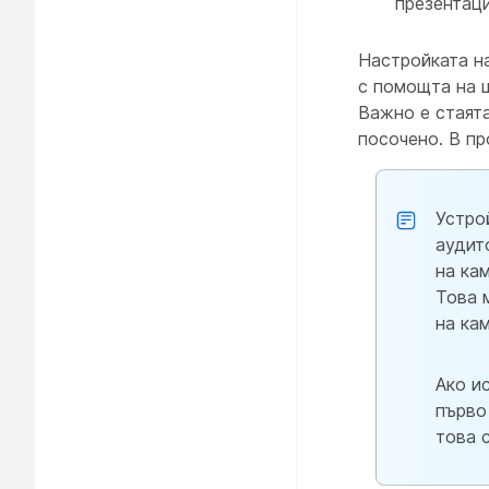
презентаци
Настройката на
с помощта на 
Важно е стаята
посочено. В пр
Устро
аудит
на ка
Това 
на ка
Ако и
първо
това 