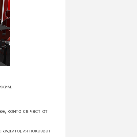
ежим.
е, които са част от
а
аудитория показват