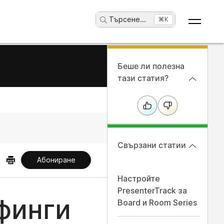
Търсене
...
⌘K
Беше ли полезна
тази статия?
Свързани статии
Абониране
Настройте
PresenterTrack за
финги
Board и Room Series