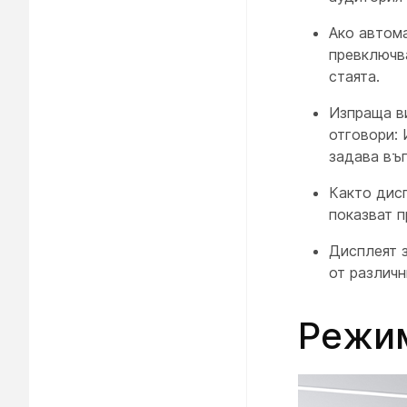
Ако автом
превключв
стаята.
Изпраща в
отговори:
задава въп
Както
дис
показват п
Дисплеят
от различн
Режим