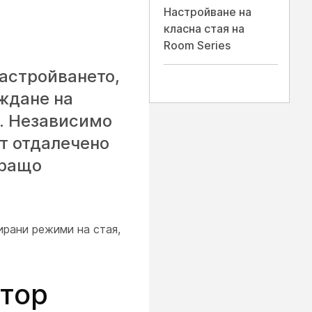
Настройване на
класна стая на
Room Series
настройването,
еждане на
а. Независимо
от отдалечено
иращо
ирани режими на стая,
атор