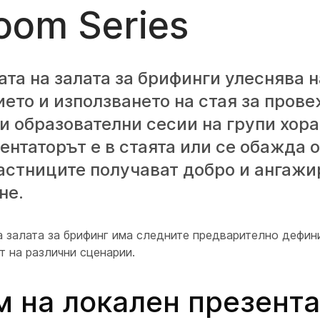
oom Series
та на залата за брифинги улеснява 
ето и използването на стая за пров
и образователни сесии на групи хор
ентаторът е в стаята или се обажда 
частниците получават добро и ангаж
не.
а залата за брифинг има следните предварително дефин
т на различни сценарии.
 на локален презент