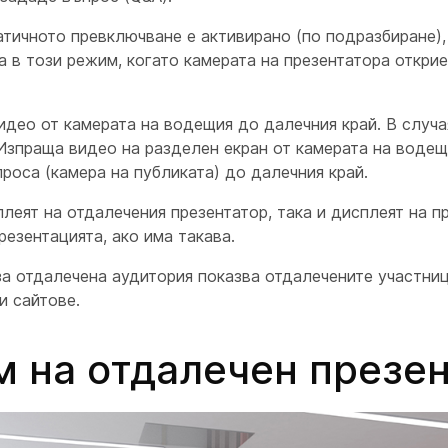
атичното превключване е активирано (по подразбиране)
а в този режим, когато камерата
на презентатора открие
идео от камерата
на водещия до далечния край. В случа
 Изпраща видео на разделен екран от камерата
на
водещи
роса (
камера
на публиката) до далечния край.
плеят
на отдалечения презентатор, така и дисплеят
на п
резентацията, ако има такава.
за
отдалечена аудитория показва отдалечените участниц
и сайтове.
 на отдалечен презе