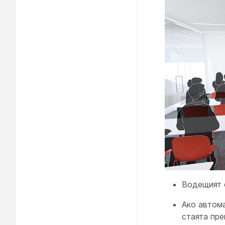
Водещият 
Ако автома
стаята пре