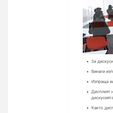
За дискуси
Винаги изп
Изпраща в
Дисплеят
дискусият
Както
дис