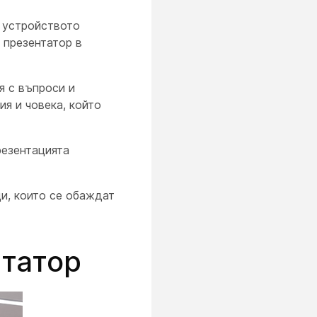
, устройството
 презентатор в
я с въпроси и
я и човека, който
резентацията
и, които се обаждат
нтатор