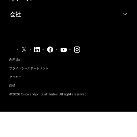
Desk シリーズ
ヘルスケア
画面共有
ダウンロード
Slido
会社
Room シリーズ
行政
テストミーティングに参加
ウェビナー
Cisco
Board シリーズ
財務
オンラインクラス
Events
サポートへお問い合わせ
Phone シリーズ
スポーツとエンターテインメント
インテグレーション
Contact Center
セールスに問い合わせ
アクセサリ
フロントライン
アクセシビリティ
CPaaS
利用規約
Webex Blog
非営利
プライバシーステートメント
インクルージョン
セキュリティ
Webex ソート リーダーシップ
クッキー
スタートアップ
ライブ & オンデマンド ウェビナー
Control Hub
Webex Merch Store
商標
ハイブリッド ワーク
Webex Community
©
2026
Cisco and/or its affiliates. All rights reserved.
キャリア
Webex Developers
ニュース & イノベーション