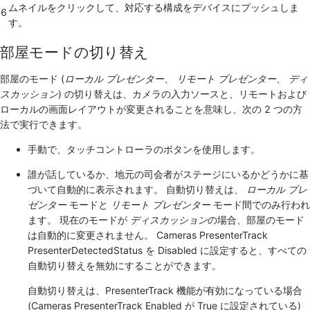
ムネイルをクリックして、対応する構成をデバイスにプッシュしま
6
す。
部屋モードの切り替え
部屋のモード (
ローカル プレゼンター
、
リモート プレゼンター
、
ディ
スカッション
) の切り替えは、カメラの入力ソースと、リモートおよび
ローカルの画面レイアウトが変更されることを意味し、次の 2 つの方
法で実行できます。
手動で、タッチコントローラのボタンを使用します。
誰が話しているか、地元の司会者がステージにいるかどうかに基
づいて自動的に表示されます。 自動切り替えは、
ローカル プレ
ゼンター
モードと
リモート プレゼンター
モード間でのみ行われ
ます。 現在のモードが
ディスカッション
の場合、部屋のモード
は自動的に変更されません。 Cameras PresenterTrack
PresenterDetectedStatus を Disabled に設定すると、すべての
自動切り替えを無効にすることができます。
自動切り替えは、PresenterTrack 機能が有効になっている場合
(Cameras PresenterTrack Enabled が True に設定されている)