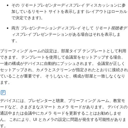
その
リモートプレゼンターディスプレイ
ディスカッションに参
加しているリモート サイトを表示します (レイアウトはローカル
で決定できます)。
両方
プレゼンテーションディスプレイ
そして
リモート視聴者デ
ィスプレイ
プレゼンテーションがある場合はそれを表示しま
す。
ブリーフィング ルームの設定は、部屋タイプ テンプレートとして利用
できます。 テンプレートを使用して会議室をセットアップする場合、
一連の構成がデバイスに自動的にプッシュされます。 会議室が正しく
セットアップされ、カメラとスクリーンが指定されたとおりに接続され
ていることが重要です。 そうしないと、構成が部屋と一致しなくなり
ます。
デバイスには、プレゼンターと聴衆、ブリーフィング ルーム、教室モ
ードなど、さまざまなスマート カメラ モードがあります。 デバイスの
通話中または会議中にカメラ モードを更新することはお勧めしませ
ん。 これにより、UI とカメラの設定に問題が発生する可能性がありま
す。