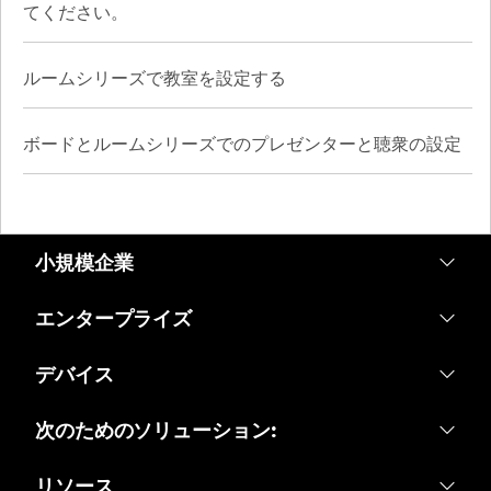
てください。
ルームシリーズで教室を設定する
ボードとルームシリーズでのプレゼンターと聴衆の設定
小規模企業
価格
エンタープライズ
Webex アプリ
Webex スイート
デバイス
Meetings
Calling
ヘッドセット
次のためのソリューション:
Calling
Meetings
カメラ
教育
メッセージング
リソース
メッセージング