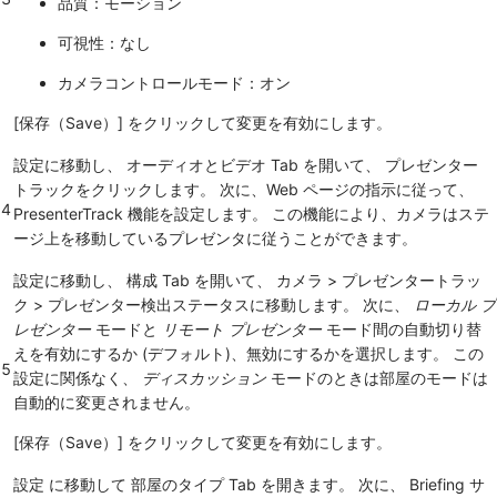
品質：モーション
可視性：なし
カメラコントロールモード：オン
[保存（Save）]
をクリックして変更を有効にします。
設定
に移動し、
オーディオとビデオ
Tab を開いて、
プレゼンター
トラック
をクリックします。 次に、Web ページの指示に従って、
4
PresenterTrack 機能を設定します。 この機能により、カメラはステ
ージ上を移動しているプレゼンタに従うことができます。
設定
に移動し、
構成
Tab を開いて、
カメラ
>
プレゼンタートラッ
ク
>
プレゼンター検出ステータス
に移動します。 次に、
ローカル プ
レゼンター
モードと
リモート プレゼンター
モード間の自動切り替
えを有効にするか (デフォルト)、無効にするかを選択します。 この
5
設定に関係なく、
ディスカッション
モードのときは部屋のモードは
自動的に変更されません。
[保存（Save）]
をクリックして変更を有効にします。
設定
に移動して
部屋のタイプ
Tab を開きます。 次に、
Briefing
サ