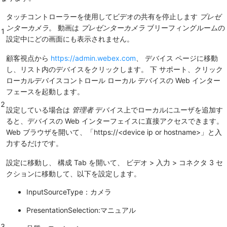
タッチコントローラーを使用してビデオの共有を停止します
プレゼ
ンターカメラ
。 動画は
プレゼンターカメラ
ブリーフィングルームの
1
設定中にどの画面にも表示されません。
顧客視点から
https:/​/​admin.webex.com
、
デバイス
ページに移動
し、リスト内のデバイスをクリックします。 下
サポート
、クリック
ローカルデバイスコントロール
ローカル デバイスの Web インター
フェースを起動します。
2
設定している場合は
管理者
デバイス上でローカルにユーザを追加す
ると、デバイスの Web インターフェイスに直接アクセスできます。
Web ブラウザを開いて、「https://<device ip or hostname>」と入
力するだけです。
設定
に移動し、
構成
Tab を開いて、
ビデオ
>
入力
>
コネクタ 3
セ
クションに移動して、以下を設定します。
InputSourceType：カメラ
PresentationSelection:マニュアル
3