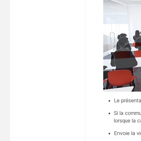
Le présenta
Si la commu
lorsque la
c
Envoie la v