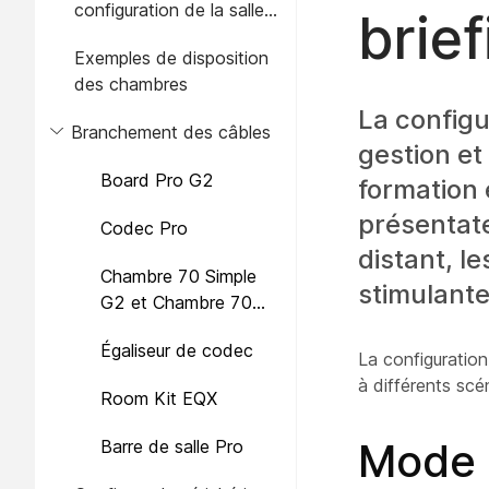
configuration de la salle
brie
de briefing
Exemples de disposition
des chambres
La configur
Branchement des câbles
gestion et
Board Pro G2
formation 
présentate
Codec Pro
distant, l
Chambre 70 Simple
stimulante
G2 et Chambre 70
Double G2
Égaliseur de codec
La configuration
à différents scé
Room Kit EQX
Mode 
Barre de salle Pro