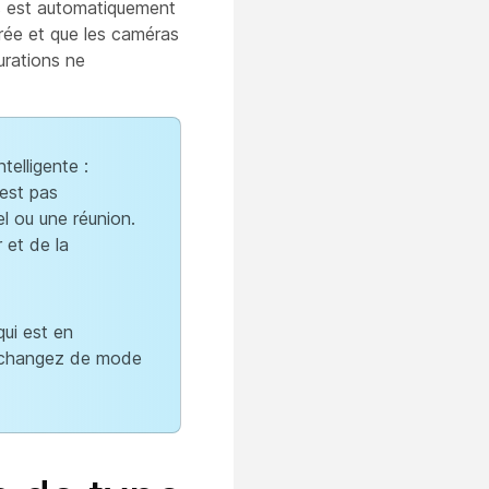
ns est automatiquement
urée et que les caméras
urations ne
elligente :
'est pas
l ou une réunion.
 et de la
qui est en
s changez de mode