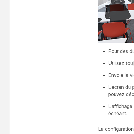
Pour des dis
Utilisez to
Envoie la v
L'écran
du p
pouvez déci
L'affichage
échéant.
La configuration