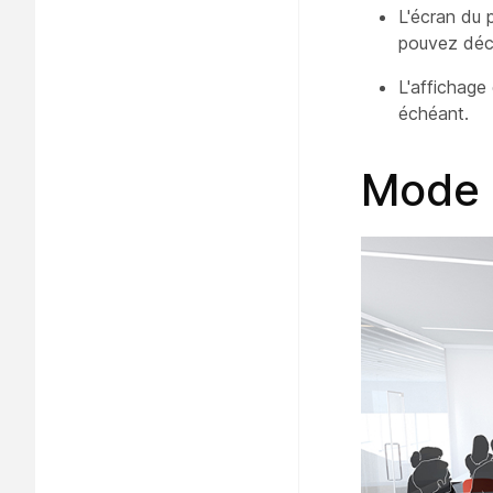
L'écran
du p
pouvez déci
L'affichage
échéant.
Mode 