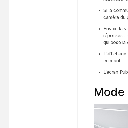
Si la commu
caméra
du p
Envoie la v
réponses : 
qui pose la 
L'affichage
échéant.
L'écran
Publ
Mode 