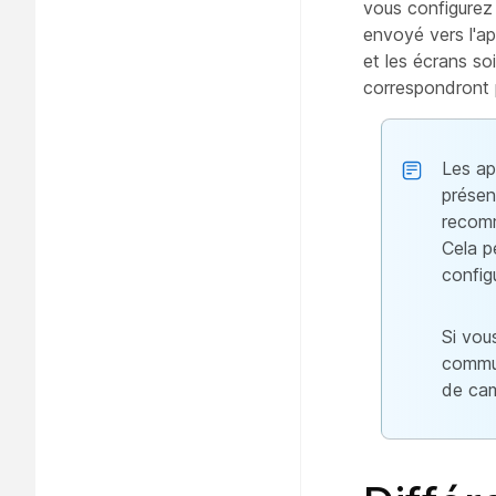
vous configurez
envoyé vers l'ap
et les écrans s
correspondront p
Les ap
présent
recomm
Cela p
config
Si vou
commun
de cam