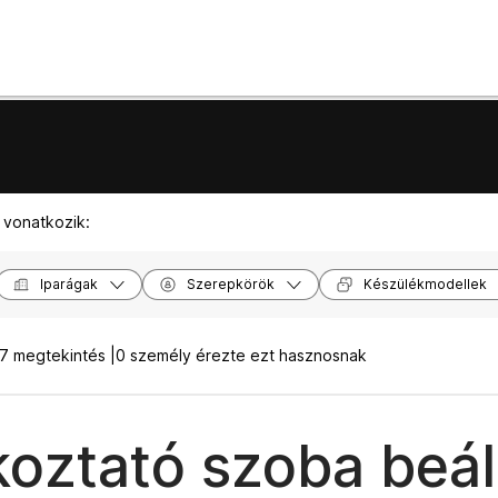
 vonatkozik:
Iparágak
Szerepkörök
Készülékmodellek
7 megtekintés |
0 személy érezte ezt hasznosnak
koztató szoba beáll