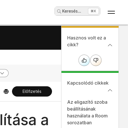
Keresés
...
⌘K
Hasznos volt ez a
cikk?
Kapcsolódó cikkek
Előfizetés
Az eligazító szoba
beállításának
ítása a
használata a Room
sorozatban