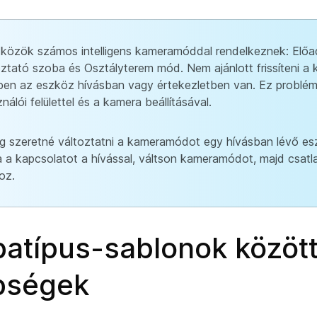
közök számos intelligens kameramóddal rendelkeznek: Elő
ztató szoba és Osztályterem mód. Nem ajánlott frissíteni 
en az eszköz hívásban vagy értekezletben van. Ez problé
nálói felülettel és a kamera beállításával.
 szeretné változtatni a kameramódot egy hívásban lévő es
 a kapcsolatot a hívással, váltson kameramódot, majd csatl
oz.
atípus-sablonok között
bségek