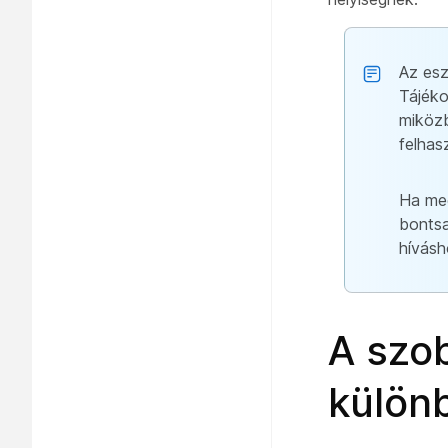
Az esz
Tájéko
miközb
felhasz
Ha meg
bontsa
hívásh
A szob
külön