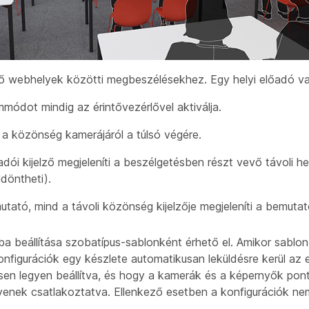
ő webhelyek közötti megbeszélésekhez. Egy helyi előadó v
módot mindig az érintővezérlővel aktiválja.
d a
közönség kamerájáról
a túlsó végére.
adói kijelző
megjeleníti a beszélgetésben részt vevő távoli he
eldöntheti).
utató,
mind a távoli közönség kijelzője
megjeleníti a bemutat
ba beállítása szobatípus-sablonként érhető el. Amikor sablon 
onfigurációk egy készlete automatikusan leküldésre kerül az
esen legyen beállítva, és hogy a kamerák és a képernyők pon
yenek csatlakoztatva. Ellenkező esetben a konfigurációk ne