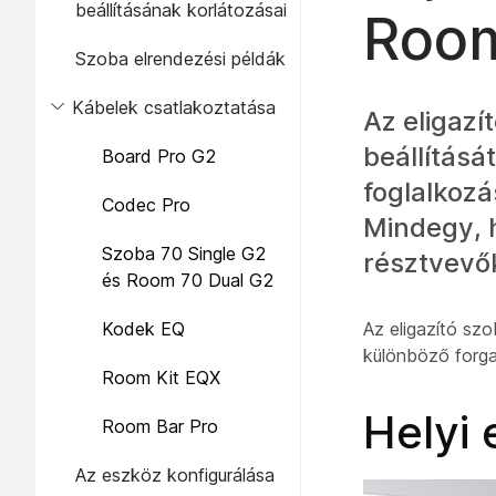
beállításának korlátozásai
Room
Szoba elrendezési példák
Kábelek csatlakoztatása
Az eligazí
beállításá
Board Pro G2
foglalkoz
Codec Pro
Mindegy, h
Szoba 70 Single G2
résztvevő
és Room 70 Dual G2
Kodek EQ
Az eligazító sz
különböző forg
Room Kit EQX
Helyi
Room Bar Pro
Az eszköz konfigurálása