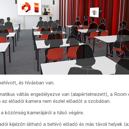
ehívott, és hívásban van.
atikus váltás engedélyezve van (alapértelmezett), a Room 
a az
előadói kamera
nem észlel előadót a szobában.
d a
közönség kamerájáról
a túlsó végére.
adói kijelzőn
látható a behívó előadó és más távoli helyek (az