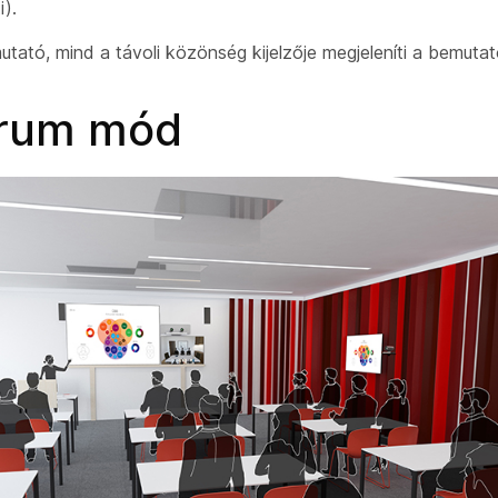
i).
utató,
mind a távoli közönség kijelzője
megjeleníti a bemutat
órum mód