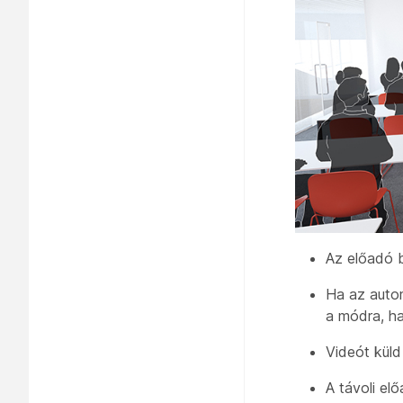
Az előadó b
Ha az autom
a módra, h
Videót kül
A
távoli elő