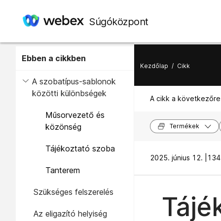
Súgóközpont
Ebben a cikkben
Kezdőlap
/
Cikk
A szobatípus-sablonok
közötti különbségek
A cikk a következőre
Műsorvezető és
közönség
Termékek
Tájékoztató szoba
2025. június 12. |
134
Tanterem
Szükséges felszerelés
Tájé
Az eligazító helyiség