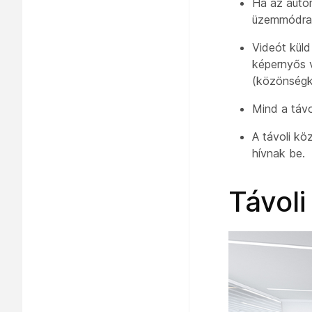
Ha az autom
üzemmódra,
Videót kül
képernyős 
(
közönség
Mind
a távo
A
távoli kö
hívnak be.
Távoli