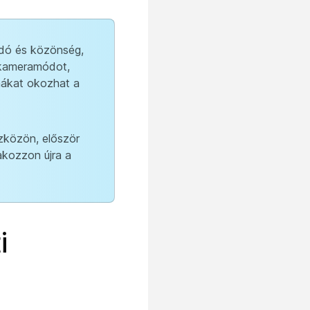
adó és közönség,
a kameramódot,
mákat okozhat a
zközön, először
akozzon újra a
i