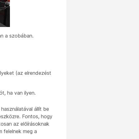
an a szobában.
lyeket (az elrendezést
ót, ha van ilyen.
használatával állít be
 eszközre. Fontos, hogy
tosan az előírásoknak
m felelnek meg a