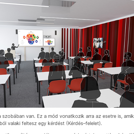
 szobában van. Ez a mód vonatkozik arra az esetre is, amiko
ból valaki feltesz egy kérdést (Kérdés–felelet).