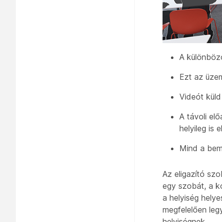
A különböz
Ezt az üzem
Videót kül
A
távoli elő
helyileg is 
Mind
a bem
Az eligazító szo
egy szobát, a k
a helyiség hely
megfelelően leg
helyiségnek.