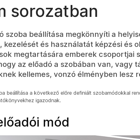
 sorozatban
tó szoba beállítása megkönnyíti a helyi
t, kezelését és használatát képzési és o
ások megtartására emberek csoportjai 
ogy az előadó a szobában van, vagy táv
knek kellemes, vonzó élményben lesz r
oba beállítása a következő előre definiált szobamódokkal ren
atókönyvekhez igazodnak.
 előadói mód