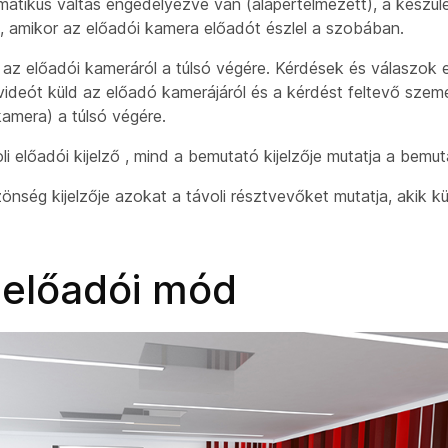
atikus váltás engedélyezve van (alapértelmezett), a készülé
 amikor az
előadói kamera
előadót észlel a szobában.
d az
előadói kameráról
a túlsó végére. Kérdések és válaszok 
videót küld az
előadó kamerájáról
és a kérdést feltevő szemé
kamera
) a túlsó végére.
li előadói kijelző
, mind a bemutató kijelzője
mutatja a bemuta
zönség kijelzője
azokat a távoli résztvevőket mutatja, akik k
 előadói mód