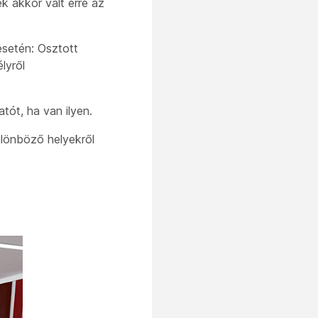
k akkor vált erre az
esetén: Osztott
lyről
tót, ha van ilyen.
ülönböző helyekről