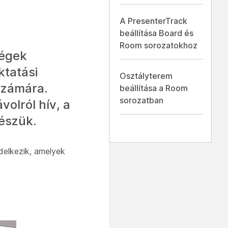
A PresenterTrack
beállítása Board és
Room sorozatokhoz
ségek
ktatási
Osztályterem
számára.
beállítása a Room
sorozatban
olról hív, a
észük.
delkezik, amelyek