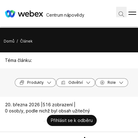
Centrum nápovědy
Domů
/
Článek
Téma článku:
Produkty
Odvětví
Role
20. března 2026 |
516 zobrazení |
0 osob/y, podle nichž byl obsah užitečný
Přihlásit se k odběru