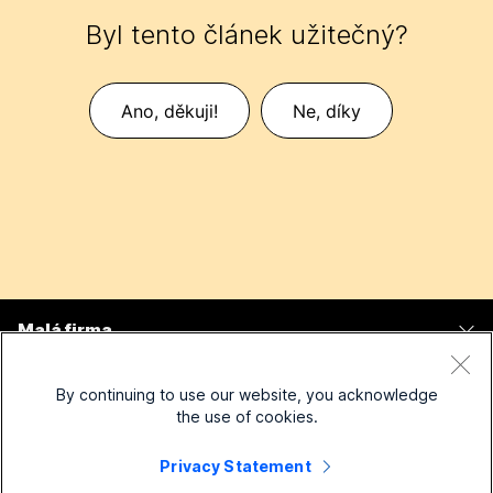
Byl tento článek užitečný?
Ano, děkuji!
Ne, díky
Malá firma
Ceny
Podnik
By continuing to use our website, you acknowledge
Aplikace Webex
the use of cookies.
Webex Suite
Zařízení
Schůzky
Privacy Statement
Calling