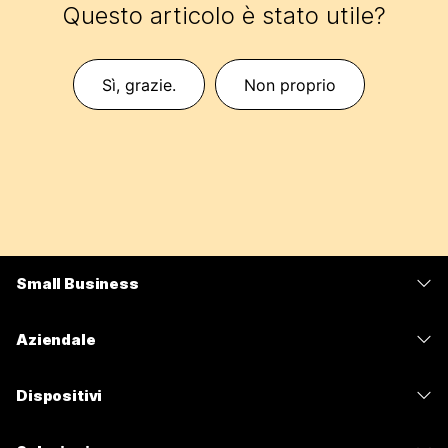
Questo articolo è stato utile?
Sì, grazie.
Non proprio
Small Business
Prezzi
Aziendale
App Webex
Webex Suite
Dispositivi
Meetings
Calling
Cuffie
Calling