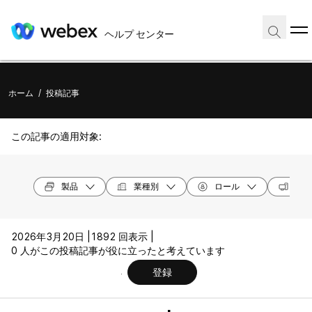
ヘルプ センター
ホーム
/
投稿記事
この記事の適用対象:
製品
業種別
ロール
オペ
2026年3月20日 |
1892 回表示 |
0 人がこの投稿記事が役に立ったと考えています
登録