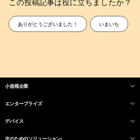
この投稿記事は役に立ちましたか？
ありがとうございました！
いまいち
小規模企業
価格
エンタープライズ
Webex アプリ
Webex スイート
デバイス
Meetings
Calling
ヘッドセット
Calling
次のためのソリューション:
Meetings