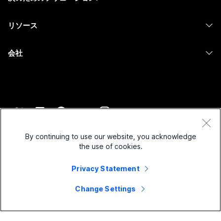
カメラ
メッセージング
教育
メッセージング
リソース
Desk シリーズ
画面共有
ヘルスケア
Slido
ダウンロード
Room シリーズ
会社
行政
ウェビナー
テストミーティングに参加
Board シリーズ
Cisco
財務
Events
オンラインクラス
Phone シリーズ
サポートへお問い合わせ
スポーツとエンターテインメント
Contact Center
インテグレーション
アクセサリ
セールスに問い合わせ
フロントライン
CPaaS
アクセシビリティ
利用規約
Webex Blog
非営利
セキュリティ
By continuing to use our website, you acknowledge
インクルージョン
プライバシーステートメント
the use of cookies.
Webex ソート リーダーシップ
スタートアップ
Control Hub
クッキー
ライブ & オンデマンド ウェビナー
Webex Merch Store
Privacy Statement
商標
ハイブリッド ワーク
Webex Community
©
2026
Cisco and/or its affiliates. All rights reserved.
キャリア
Change Settings
Webex Developers
ニュース & イノベーション