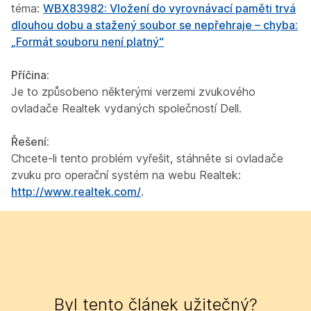
téma:
WBX83982: Vložení do vyrovnávací paměti trvá
dlouhou dobu a stažený soubor se nepřehraje – chyba:
„Formát souboru není platný“
Příčina:
Je to způsobeno některými verzemi zvukového
ovladače Realtek vydaných společností Dell.
Řešení:
Chcete-li tento problém vyřešit, stáhněte si ovladače
zvuku pro operační systém na webu Realtek:
http://www.realtek.com/
.
Byl tento článek užitečný?