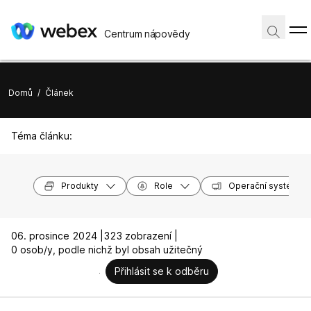
Centrum nápovědy
Domů
/
Článek
Téma článku:
Produkty
Role
Operační systémy
06. prosince 2024 |
323 zobrazení |
0 osob/y, podle nichž byl obsah užitečný
Přihlásit se k odběru