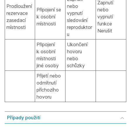
Zapnutí
Prodloužení
nebo
Připojení se
nebo
rezervace
vypnutí
k osobní
vypnutí
zasedací
sledování
místnosti
funkce
místnosti
reproduktor
Nerušit
u
Připojení
Ukončení
k osobní
hovoru
místnosti
nebo
jiné osoby
schůzky
Přijetí nebo
odmítnutí
příchozího
hovoru
Případy použití