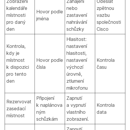
Zobrazení
Zahájení
Odeslat
kalendáře
nebo
zpětnou
Hovor podle
místnosti
zastavení
vazbu
jména
pro daný
nahrávání
společnosti
den
schůzky
Cisco
Hlasitost:
Kontrola,
nastavení
kdy je
hlasitosti,
místnost
Hovor podle
nastavení
Kontrola
k dispozici
čísla
výchozí
času
pro tento
úrovně,
den
ztlumení
mikrofonu
Připojení
Zapnutí
Rezervovat
k naplánova
a vypnutí
Kontrola
zasedací
ným
vlastního
data
místnost
schůzkám
zobrazení.
Zapnutí