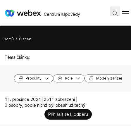
Centrum nápovědy
Domů
/
Článek
Téma článku:
Produkty
Role
Modely zařízení
11. prosince 2024 |
2511 zobrazení |
0 osob/y, podle nichž byl obsah užitečný
Přihlásit se k odběru