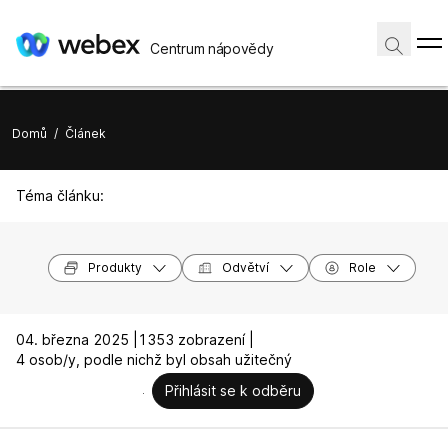
Centrum nápovědy
Domů
/
Článek
Téma článku:
Produkty
Odvětví
Role
04. března 2025 |
1353 zobrazení |
4 osob/y, podle nichž byl obsah užitečný
Přihlásit se k odběru