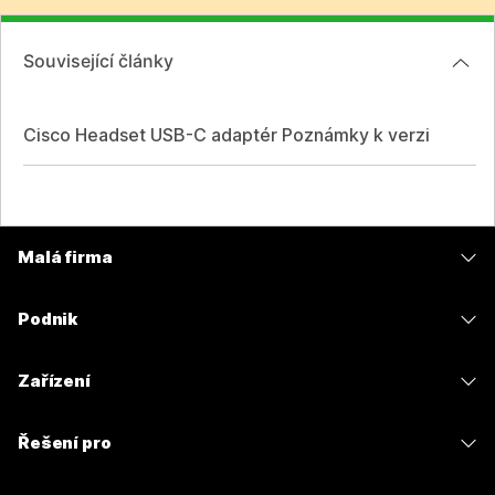
Související články
Cisco Headset USB-C adaptér Poznámky k verzi
Malá firma
Ceny
Podnik
Aplikace Webex
Webex Suite
Zařízení
Schůzky
Calling
Náhlavní soupravy
Calling
Řešení pro
Schůzky
Kamery
Zasílání zpráv
Vzdělávání
Zasílání zpráv