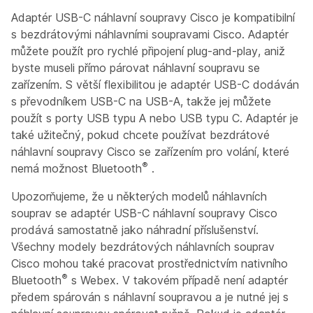
Adaptér USB-C náhlavní soupravy Cisco je kompatibilní
s bezdrátovými náhlavními soupravami Cisco. Adaptér
můžete použít pro rychlé připojení plug-and-play, aniž
byste museli přímo párovat náhlavní soupravu se
zařízením. S větší flexibilitou je adaptér USB-C dodáván
s převodníkem USB-C na USB-A, takže jej můžete
použít s porty USB typu A nebo USB typu C. Adaptér je
také užitečný, pokud chcete používat bezdrátové
náhlavní soupravy Cisco se zařízením pro volání, které
®
nemá možnost Bluetooth
.
Upozorňujeme, že u některých modelů náhlavních
souprav se adaptér USB-C náhlavní soupravy Cisco
prodává samostatně jako náhradní příslušenství.
Všechny modely bezdrátových náhlavních souprav
Cisco mohou také pracovat prostřednictvím nativního
®
Bluetooth
s Webex. V takovém případě není adaptér
předem spárován s náhlavní soupravou a je nutné jej s