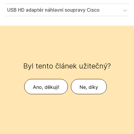
USB HD adaptér náhlavní soupravy Cisco
Byl tento článek užitečný?
Ano, děkuji!
Ne, díky