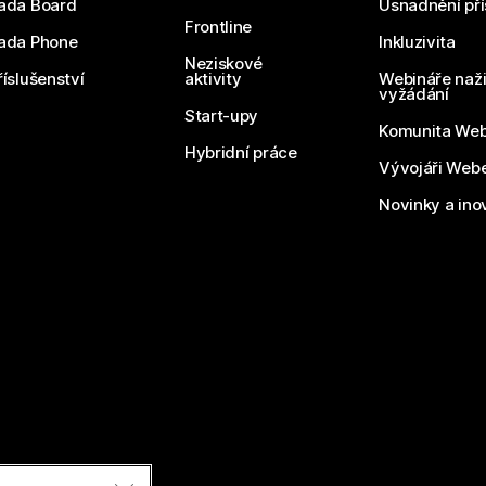
ada Board
Usnadnění pří
Frontline
ada Phone
Inkluzivita
Neziskové
říslušenství
aktivity
Webináře naži
vyžádání
Start-upy
Komunita We
Hybridní práce
Vývojáři Web
Novinky a ino
razena.