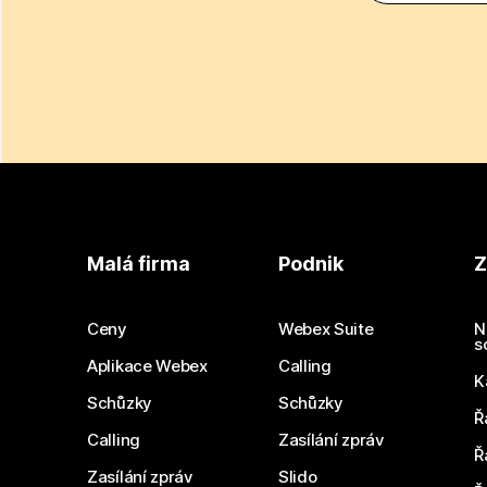
Malá firma
Podnik
Z
Ceny
Webex Suite
N
s
Aplikace Webex
Calling
K
Schůzky
Schůzky
Ř
Calling
Zasílání zpráv
Ř
Zasílání zpráv
Slido