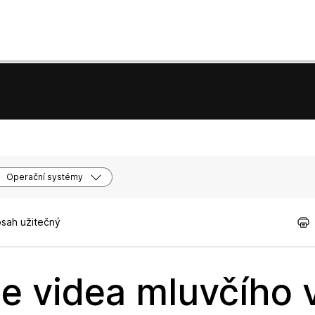
Operační systémy
bsah užitečný
e videa mluvčího 