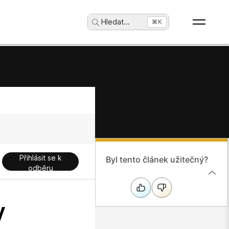
Hledat
...
⌘K
Přihlásit se k
Byl tento článek užitečný?
odběru
v