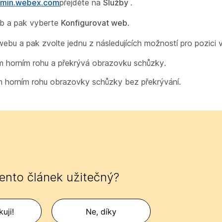
admin.webex.com
přejděte na
Služby
.
eb a pak vyberte
Konfigurovat web
.
webu a pak zvolte jednu z následujících možností pro pozici 
m horním rohu a překrývá obrazovku schůzky.
m horním rohu obrazovky schůzky bez překrývání.
tento článek užitečný?
uji!
Ne, díky