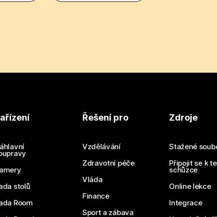
ařízení
Řešení pro
Zdroje
áhlavní
Vzdělávání
Stažené soub
oupravy
Zdravotní péče
Připojit se k t
amery
schůzce
Vláda
ada stolů
Online lekce
Finance
ada Room
Integrace
Sport a zábava