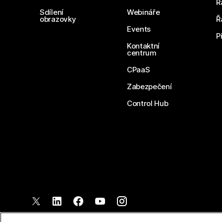
Ř
Sdílení
Webináře
obrazovky
Ř
Events
P
Kontaktní
centrum
CPaaS
Zabezpečení
Control Hub
©
2026
Společnost Cisco a/nebo její pobočky. Všechna práva vyh