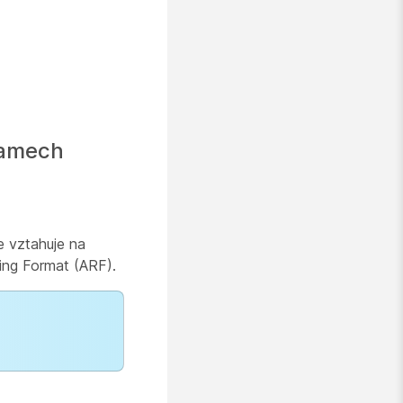
namech
e vztahuje na
ng Format (ARF).