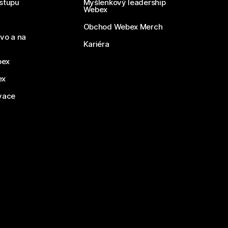
stupu
Myšlenkový leadership
Webex
Obchod Webex Merch
vo a na
Kariéra
bex
ex
vace