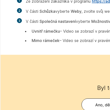
1
Ze zobrazení zákazníka v programu
https://
2
V části
Schůzka
vyberte
Weby
, zvolte svůj w
3
V části
Společná nastavení
vyberte
Možnosti
Uvnitř rámečku
– Video se zobrazí v pravé
Mimo rámeček
– Video se zobrazí v pravé
Byl 
Ano, děk