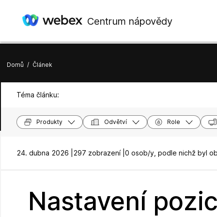
Centrum nápovědy
Domů
/
Článek
Téma článku:
Produkty
Odvětví
Role
24. dubna 2026 |
297 zobrazení |
0 osob/y, podle nichž byl o
Nastavení pozic