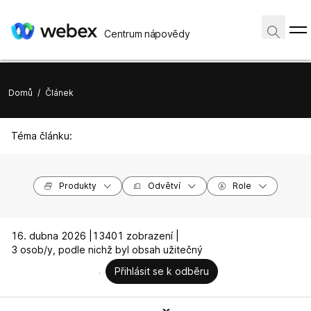
Centrum nápovědy
Domů
/
Článek
Téma článku:
Produkty
Odvětví
Role
16. dubna 2026 |
13401 zobrazení |
3 osob/y, podle nichž byl obsah užitečný
Přihlásit se k odběru