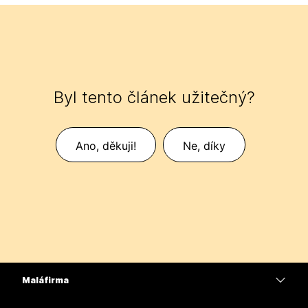
Byl tento článek užitečný?
Ano, děkuji!
Ne, díky
Malá firma
Ceny