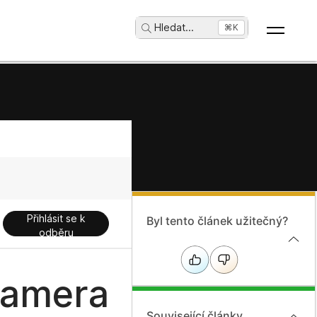
Hledat
...
⌘K
Přihlásit se k
Byl tento článek užitečný?
odběru
Camera
Související články