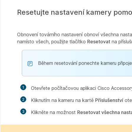
Resetujte nastavení kamery pomo
Obnovení továrního nastavení obnoví všechna nasta
namísto všech, použijte tlačítko
Resetovat
na příslu
Během resetování ponechte kameru připojen
1
Otevřete počítačovou aplikaci Cisco Accessor
2
Kliknutím na kameru na kartě
Příslušenství
otev
3
Klikněte na možnost
Resetovat všechna nast