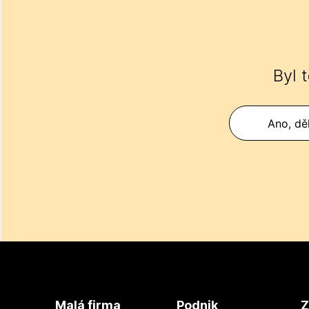
Byl 
Ano, děk
Malá firma
Podnik
Z