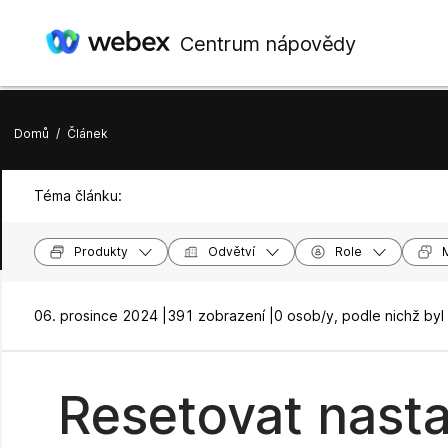
Centrum nápovědy
Domů
/
Článek
Téma článku:
Produkty
Odvětví
Role
06. prosince 2024 |
391 zobrazení |
0 osob/y, podle nichž byl
Resetovat nast