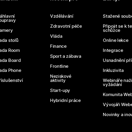
áhlavní
Vzdělávání
Stažené soub
oupravy
Zdravotní péče
Připojit se k t
amery
schůzce
Vláda
ada stolů
Online lekce
Finance
ada Room
Integrace
Sport a zábava
ada Board
Usnadnění pří
Frontline
ada Phone
Inkluzivita
Neziskové
říslušenství
aktivity
Webináře naži
vyžádání
Start-upy
Komunita We
Hybridní práce
Vývojáři Web
Novinky a ino