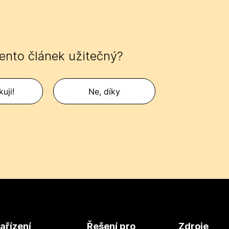
tento článek užitečný?
uji!
Ne, díky
ařízení
Řešení pro
Zdroje