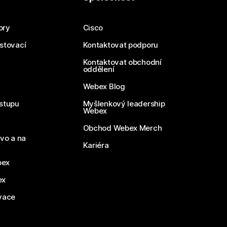
ory
Cisco
estovací
Kontaktovat podporu
Kontaktovat obchodní
oddělení
Webex Blog
stupu
Myšlenkový leadership
Webex
Obchod Webex Merch
vo a na
Kariéra
bex
ex
vace