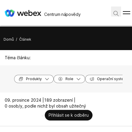
Centrum nápovědy
Domů
/
Článek
Téma článku:
Produkty
Role
Operační systémy
09. prosince 2024 |
189 zobrazení |
0 osob/y, podle nichž byl obsah užitečný
Přihlásit se k odběru