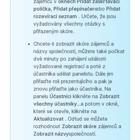
zájemců v
oknech Přidat zaškrtávací
políčka, Přidat přepínače
nebo
Přidat
rozevírací seznam
. Určete, že jsou
vyžadovány všechny otázky s
přiřazeným skóre.
Chcete-li zobrazit skóre zájemců a
názvy společností, můžete také počkat
dvě minuty po zahájení události
vyžadované registrací a poté z
účastníka udělat panelistu. Dále jim
přiřaďte roli prezentujícího a pak je
znovu přiřaďte jako účastníka. Na
panelu
Účastníci
klikněte na
Zobrazit
všechny účastníky...
a potom v okně,
které se otevře, klikněte na
Aktualizovat
. Odtud se můžete
rozhodnout
Zobrazit skóre
zájemců a
Zobrazit názvy
společností.