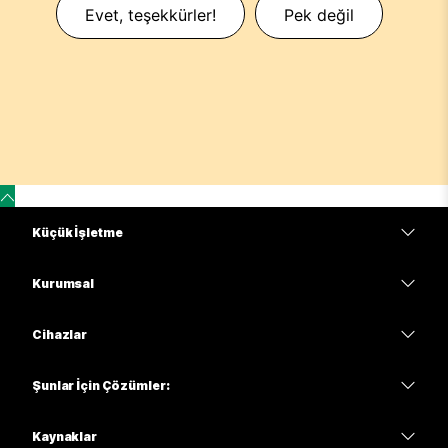
Evet, teşekkürler!
Pek değil
Küçük İşletme
Fiyatlar
Kurumsal
Webex Uygulaması
Webex Suite
Cihazlar
Meetings
Calling
kulaklıklar
Calling
Şunlar İçin Çözümler:
Meetings
Kameralar
Eğitim
Mesajlaşma
Mesajlaşma
Kaynaklar
Masa Serisi