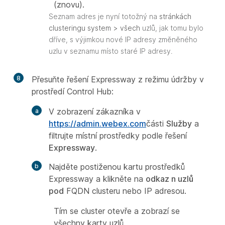
(znovu).
Seznam adres je nyní totožný na
stránkách
clusteringu system > všech
uzlů, jak tomu bylo
dříve, s výjimkou nové IP adresy změněného
uzlu v seznamu místo staré IP adresy.
8
Přesuňte řešení Expressway z režimu údržby v
prostředí Control Hub:
V zobrazení zákazníka v
https://admin.webex.com
části
Služby
a
filtrujte místní prostředky podle řešení
Expressway
.
Najděte postiženou kartu prostředků
Expressway a klikněte na
odkaz n uzlů
pod
FQDN clusteru nebo IP adresou.
Tím se cluster otevře a zobrazí se
všechny karty uzlů.