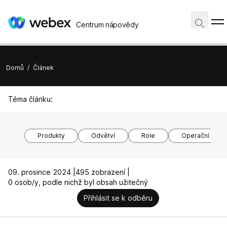
Centrum nápovědy
Domů
/
Článek
Téma článku:
Produkty
Odvětví
Role
Operační syst
09. prosince 2024 |
495 zobrazení |
0 osob/y, podle nichž byl obsah užitečný
Přihlásit se k odběru