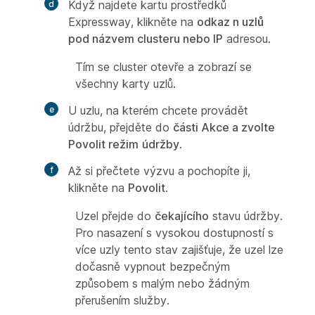
Když najdete kartu prostředků
Expressway, klikněte na
odkaz n uzlů
pod názvem clusteru nebo IP
adresou.
Tím se cluster otevře a zobrazí se
všechny karty uzlů.
U uzlu, na kterém chcete provádět
údržbu, přejděte do
části Akce a zvolte
Povolit režim
údržby
.
Až si přečtete výzvu a pochopíte ji,
klikněte na
Povolit
.
Uzel přejde do
čekajícího
stavu údržby.
Pro nasazení s vysokou dostupností s
více uzly tento stav zajišťuje, že uzel lze
dočasně vypnout bezpečným
způsobem s malým nebo žádným
přerušením služby.