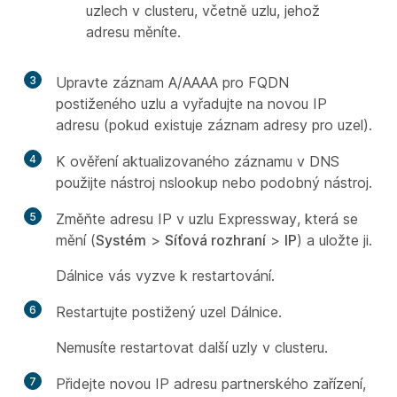
uzlech v clusteru, včetně uzlu, jehož
adresu měníte.
3
Upravte záznam A/AAAA pro FQDN
postiženého uzlu a vyřadujte na novou IP
adresu (pokud existuje záznam adresy pro uzel).
4
K ověření aktualizovaného záznamu v DNS
použijte nástroj nslookup nebo podobný nástroj.
5
Změňte adresu IP v uzlu Expressway, která se
mění (
Systém
>
Síťová rozhraní
>
IP
) a uložte ji.
Dálnice vás vyzve k restartování.
6
Restartujte postižený uzel Dálnice.
Nemusíte restartovat další uzly v clusteru.
7
Přidejte novou IP adresu partnerského zařízení,