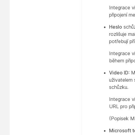
Integrace v
připojení me
Heslo
schůz
rozlišuje m
potřebují p
Integrace v
během připo
Video ID
: 
uživatelem
schůzku.
Integrace v
URL pro při
(Popisek Mi
Microsoft t