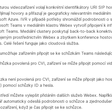
turou videozařízení volají konkrétní identifikátory URI SIP 
jímají hovory a přiřazují je geograficky relevantním mediálním
soft Azure. IVR v případě potřeby shromáždí podrobnosti o 
oft Teams v mediálním klastru Webex vytvoří připojení k inf
ft Teams. Mediální clustery poskytují back-to-back konektiv
pojeným prostřednictvím Webex a zbytkem konference host
. Celé řešení funguje jako cloudová služba.
 umožňuje zařízením připojit se ke schůzkám Teams následuj
hůzka povolená pro CVI, zařízení se může připojit pomocí vid
ka není povolená pro CVI, zařízení se může připojit jako host
y) pomocí schůzky ID a hesla.
tředí můžete vylepšit přidáním dalších služeb Webex. Napřík
ář automaticky odesílá podrobnosti o schůzce a zjednodušen
eozařízení, když je čas připojit se ke schůzce.