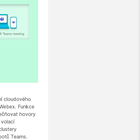
ní cloudového
ě Webex. Funkce
tečňovat hovory
 volací
clustery
obotů Teams.