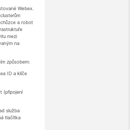
hostované Webex.
 clusterům
schůzce a robot
rastruktuře
itu mezi
ovaným na
ícím způsobem:
ea ID a klíče
 (připojení
lad služba
á tlačítka