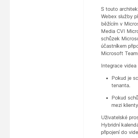
S touto architek
Webex služby při
běžícím v Micro
Media CVI Micros
schůzek Microso
účastníkem při
Microsoft Teams
Integrace videa
Pokud je sc
tenanta.
Pokud schůz
mezi klient
Uživatelské pros
Hybridní kalend
připojení do vid