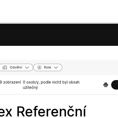
Odvětví
Role
9 zobrazení
0 osob/y, podle nichž byl obsah
užitečný
x Referenční