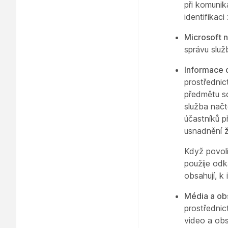
při komunik
identifikac
Microsoft 
správu služ
Informace 
prostřednic
předmětu sc
služba načt
účastníků p
usnadnění ž
Když povolí
použije
odk
obsahují, k 
Média a ob
prostřednic
video a ob