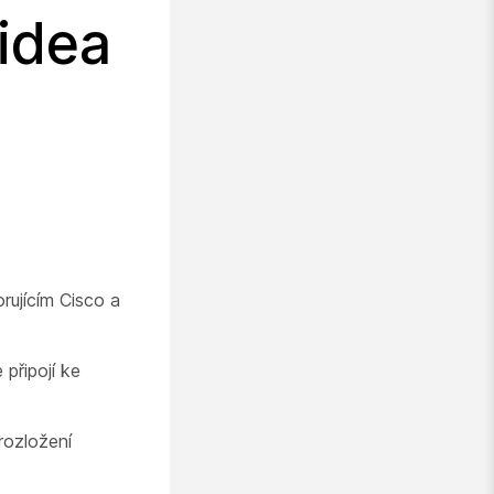
videa
ujícím Cisco a
 připojí ke
rozložení