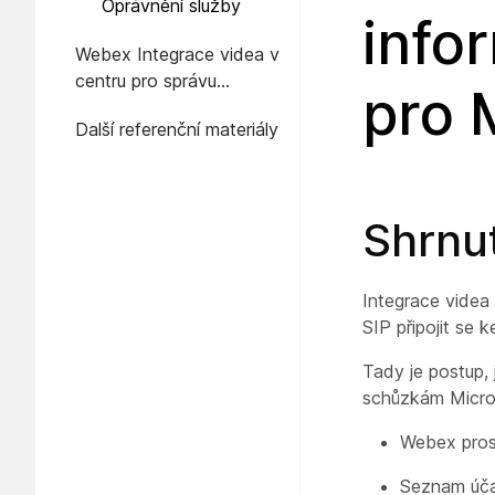
Oprávnění služby
info
Webex Integrace videa v
centru pro správu
pro 
Microsoft Entra
Další referenční materiály
Shrnut
Integrace videa
SIP připojit se
Tady je postup, 
schůzkám Micro
Webex prost
Seznam účas