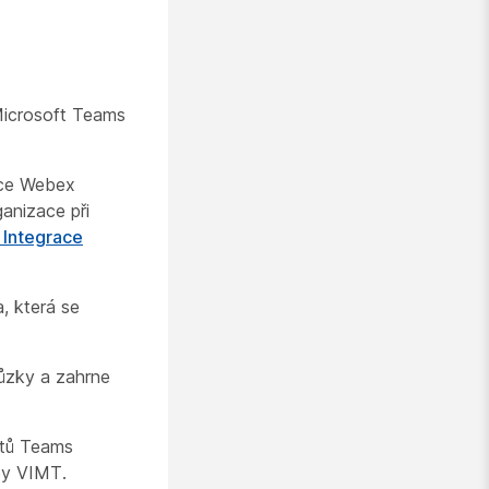
 Microsoft Teams
ace Webex
ganizace při
Integrace
 která se
hůzky a zahrne
entů Teams
by VIMT.