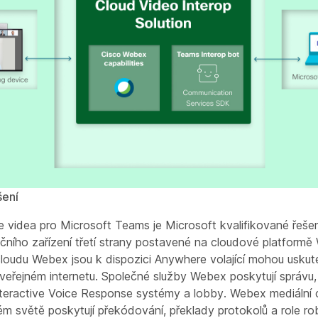
šení
 videa pro Microsoft Teams je Microsoft kvalifikované řeše
ačního zařízení třetí strany postavené na cloudové platform
cloudu Webex jsou k dispozici Anywhere volající mohou usku
veřejném internetu. Společné služby Webex poskytují správu,
Interactive Voice Response systémy a lobby. Webex mediální 
ém světě poskytují překódování, překlady protokolů a role r