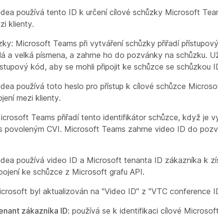
idea používá tento ID k určení cílové schůzky Microsoft T
zi klienty.
ky: Microsoft Teams při vytváření schůzky přiřadí přístupový
alá a velká písmena, a zahrne ho do pozvánky na schůzku. Už
řístupový kód, aby se mohli připojit ke schůzce se schůzkou I
idea používá toto heslo pro přístup k cílové schůzce Micros
jení mezi klienty.
Microsoft Teams přiřadí tento identifikátor schůzce, když je 
 s povoleným CVI. Microsoft Teams zahrne video ID do poz
idea používá video ID a Microsoft tenanta ID zákazníka k zí
pojení ke schůzce z Microsoft grafu API.
crosoft byl aktualizován na "Video ID" z "VTC conference I
enant zákazníka ID
: používá se k identifikaci cílové Microso