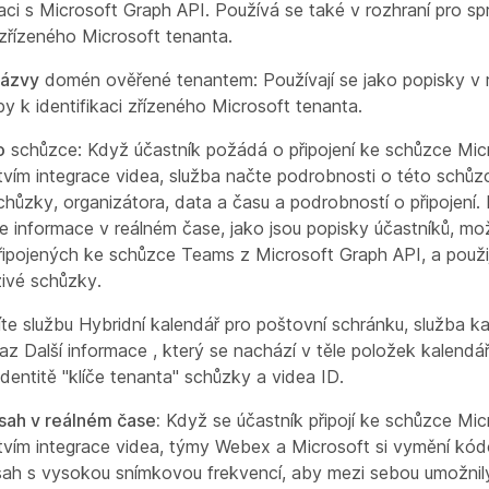
aci s Microsoft Graph API. Používá se také v rozhraní pro sp
i zřízeného Microsoft tenanta.
názvy
domén ověřené tenantem: Používají se jako popisky v r
by k identifikaci zřízeného Microsoft tenanta.
o
schůzce: Když účastník požádá o připojení ke schůzce Mi
tvím integrace videa, služba načte podrobnosti o této schůz
hůzky, organizátora, data a času a podrobností o připojení. 
e informace v reálném čase, jako jsou popisky účastníků, mo
řipojených ke schůzce Teams z Microsoft Graph API, a použij
ivé schůzky.
te službu Hybridní kalendář pro poštovní schránku, služba k
az Další informace
, který se nachází v těle položek kalendáře
identitě "klíče tenanta" schůzky a videa ID.
sah v reálném čase:
Když se účastník připojí ke schůzce Mi
tvím integrace videa, týmy Webex a Microsoft si vymění kó
sah s vysokou snímkovou frekvencí, aby mezi sebou umožni