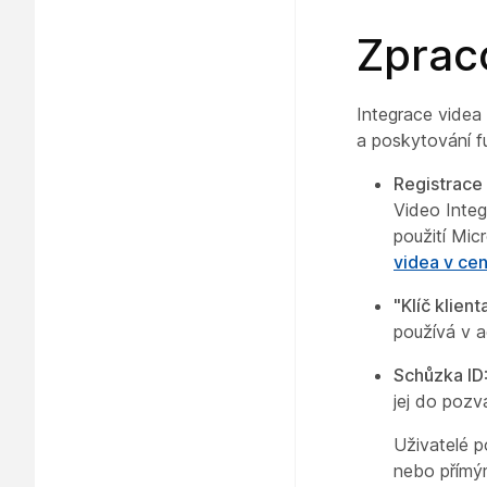
Zprac
Integrace videa
a poskytování f
Registrace
Video Integ
použití Mic
videa v cen
"Klíč klient
používá v a
Schůzka ID
jej do pozv
Uživatelé p
nebo přímým