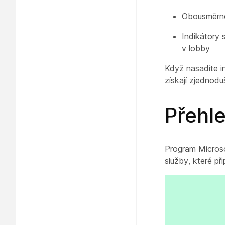
Obousměrné
Indikátory 
v lobby
Když nasadíte i
získají zjednod
Přehle
Program Microso
služby, které př