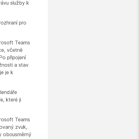
rávu služby k
ozhraní pro
crosoft Teams
ce, včetně
Po připojení
žnosti a stav
e je k
alendáře
, které ji
crosoft Teams
dovaný zvuk,
ly obousměrný