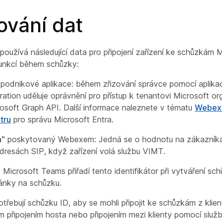
ování dat
 používá následující data pro připojení zařízení ke schůzkám
unkcí během schůzky:
podnikové aplikace: během zřizování správce pomocí aplik
ration uděluje oprávnění pro přístup k tenantovi Microsoft or
rosoft Graph API. Další informace naleznete v tématu
Webex 
tru
pro správu Microsoft Entra.
a"
poskytovaný Webexem: Jedná se o hodnotu na zákazníka,
dresách SIP, když zařízení volá službu VIMT.
: Microsoft Teams přiřadí tento identifikátor při vytváření sc
ánky na schůzku.
otřebují schůzku ID, aby se mohli připojit ke schůzkám z kli
 připojením hosta nebo připojením mezi klienty pomocí služ