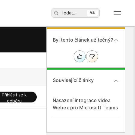
Hledat
...
⌘K
Byl tento článek užitečný?
Související články
Přihlásit se k
Nasazení integrace videa
odběru
Webex pro Microsoft Teams