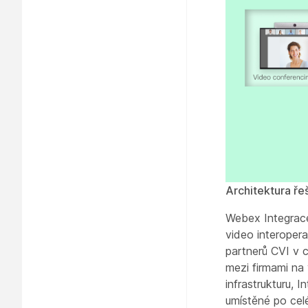
Architektura ře
Webex Integrace
video interoper
partnerů CVI v 
mezi firmami na 
infrastrukturu, 
umístěné po cel