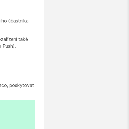
cího účastníka
zařízení také
o Push).
isco, poskytovat