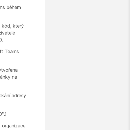
eams během
 kód, který
ivatelé
D.
oft Teams
vytvořena
vánky na
skání adresy
D".)
ft organizace