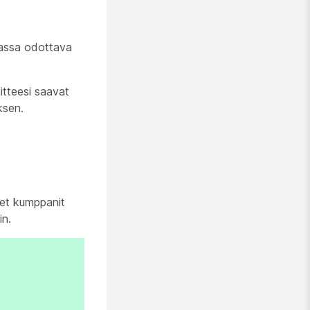
ulassa odottava
itteesi saavat
ksen.
set kumppanit
in.