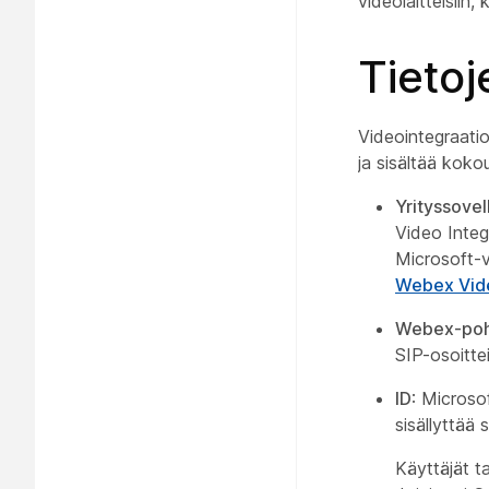
videolaitteisiin,
Tietoj
Videointegraatio
ja sisältää koko
Yrityssovel
Video Integ
Microsoft-v
Webex Vide
Webex-pohj
SIP-osoitte
ID
: Microso
sisällyttää
Käyttäjät t