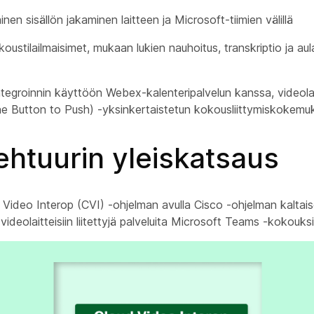
nen sisällön jakaminen laitteen ja Microsoft-tiimien välillä
koustilailmaisimet, mukaan lukien nauhoitus, transkriptio ja a
ntegroinnin käyttöön Webex-kalenteripalvelun kanssa, videola
Button to Push) -yksinkertaistetun kokousliittymiskokemu
ehtuurin yleiskatsaus
 Video Interop (CVI) -ohjelman avulla Cisco -ohjelman kaltai
videolaitteisiin liitettyjä palveluita Microsoft Teams -kokouksi