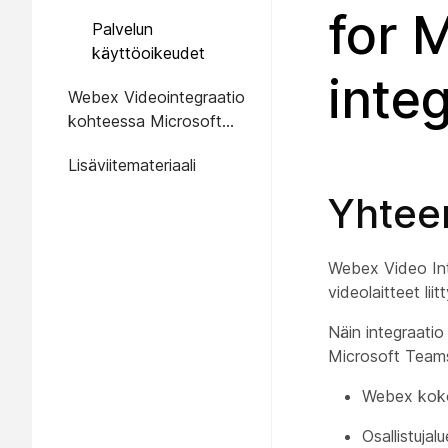
for 
Palvelun
käyttöoikeudet
integ
Webex Videointegraatio
kohteessa Microsoft
Entra admin center
Lisäviitemateriaali
Yhtee
Webex Video Int
videolaitteet li
Näin integraatio
Microsoft Teams
Webex koko
Osallistujal