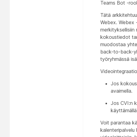
Teams Bot -rool
Tätä arkkitehtuur
Webex. Webex -pa
merkityksellisii
kokoustiedot ta
muodostaa yhtey
back-to-back-yh
työryhmässä isän
Videointegraatio
Jos kokous 
avaimella.
Jos CVI:n ko
käyttämällä
Voit parantaa k
kalenteripalvelu