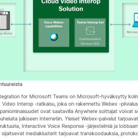
htuureista
tegration for Microsoft Teams on Microsoft-hyväksytty ko
Video Interop -ratkaisu, joka on rakennettu Webex -pilvialus
paniominaisuudet ovat saatavilla Anywhere soittajat voivat s
puheluita julkiseen Internetiin. Yleiset Webex-palvelut tarjoavat
truktuuria, Interactive Voice Response -järjestelmiä ja lobbaa
a sijaitsevat mediaklusterit tarjoavat transkoodauksia, protok