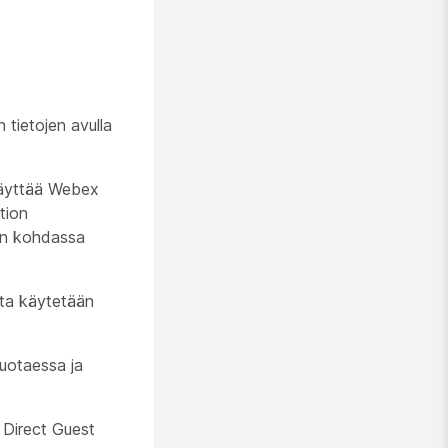
 tietojen avulla
 käyttää Webex
tion
 on kohdassa
ota käytetään
uotaessa ja
 Direct Guest