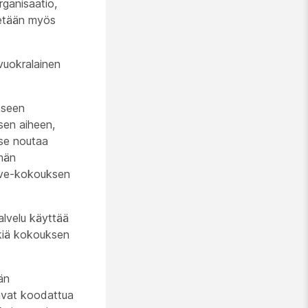
rganisaatio,
tetään myös
vuokralainen
kseen
sen aiheen,
 se noutaa
hmän
live-kokouksen
alvelu käyttää
kiä
kokouksen
än
avat koodattua