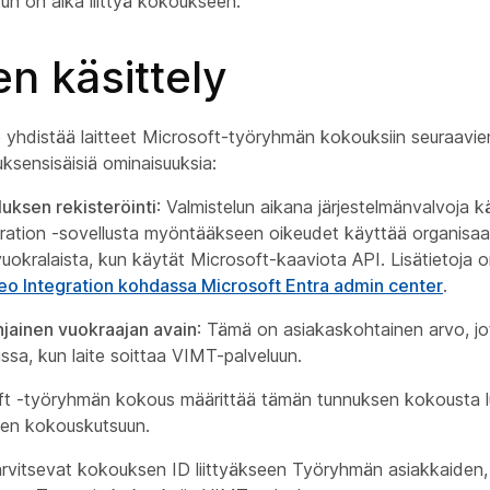
 kun on aika liittyä kokoukseen.
en käsittely
 yhdistää laitteet Microsoft-työryhmän kokouksiin seuraavien
uksensisäisiä ominaisuuksia:
luksen rekisteröinti
: Valmistelun aikana järjestelmänvalvoja
ration -sovellusta myöntääkseen oikeudet käyttää organisaa
uokralaista, kun käytät Microsoft-kaaviota API. Lisätietoja
o Integration kohdassa Microsoft Entra admin center
.
ainen vuokraajan avain
: Tämä on asiakaskohtainen arvo, j
issa, kun laite soittaa VIMT-palveluun.
ft -työryhmän kokous määrittää tämän tunnuksen kokousta l
 sen kokouskutsuun.
arvitsevat kokouksen ID liittyäkseen Työryhmän asiakkaiden,