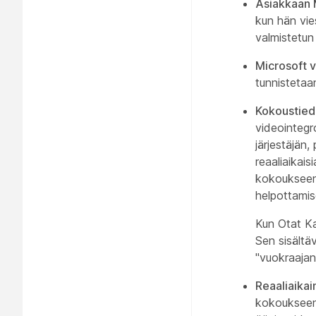
Asiakkaan 
kun hän vie
valmistetun
Microsoft 
tunnistetaan
Kokoustied
videointegr
järjestäjän
reaaliaikais
kokoukseen 
helpottamis
Kun Otat Ka
Sen sisältäv
"vuokraajan
Reaaliaikai
kokoukseen 