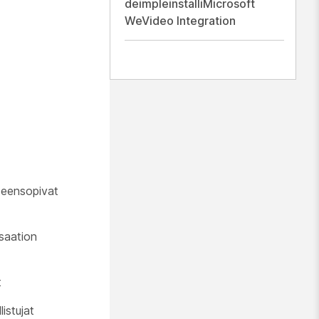
deimpleinstalliMicrosoft
WeVideo Integration
teensopivat
isaation
t
istujat