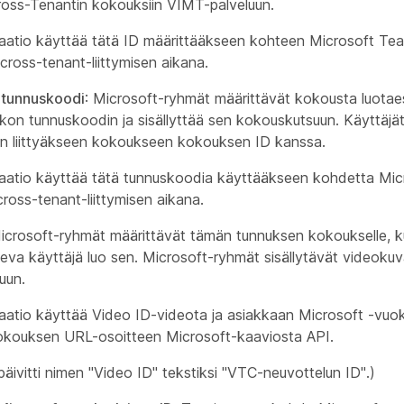
Cross-Tenantin kokouksiin VIMT-palveluun.
aatio käyttää tätä ID määrittääkseen kohteen Microsoft Te
ross-tenant-liittymisen aikana.
tunnuskoodi
: Microsoft-ryhmät määrittävät kokousta luotae
iekon tunnuskoodin ja sisällyttää sen kokouskutsuun. Käyttäjät
n liittyäkseen kokoukseen kokouksen ID kanssa.
raatio käyttää tätä tunnuskoodia käyttääkseen kohdetta Mi
ross-tenant-liittymisen aikana.
Microsoft-ryhmät määrittävät tämän tunnuksen kokoukselle, 
eva käyttäjä luo sen. Microsoft-ryhmät sisällytävät videoku
uun.
aatio käyttää Video ID-videota ja asiakkaan Microsoft -vuok
kouksen URL-osoitteen Microsoft-kaaviosta API.
päivitti nimen "Video ID" tekstiksi "VTC-neuvottelun ID".)