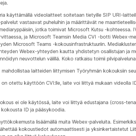
eja.
ia käyttämällä videolaitteet soitetaan tietyille SIP URI-laitteill
lvelut vastaavat puheluihin ja määrittävät ne maantieteellis
n mediaryppäisiin, jotka toimivat Microsoft Kutsu -kohteessa. 
rvittaessa, ja Microsoft Teamsin Media CVI -botti Webex-med
den Microsoft Teams -kokousinfrastruktuuriin. Mediaklusteri
teyden Webex-yhteyden kautta yhdistetyn osallistujan ja m
nöidyn neuvottelun välillä. Koko ratkaisu toimii pilvipalveluna
 mahdollistaa laitteiden liittymisen Työryhmän kokouksiin seu
on otettu käyttöön CVI:lle, laite voi liittyä mukaan videolla I
kous ei ole käytössä, laite voi liittyä edustajana (cross-tena
 kokousta ID ja pääsykoodia.
äyttökokemusta lisäämällä muita Webex-palveluita. Esimerkik
 lähettää kokoustiedot automaattisesti ja yksinkertaistetut Lii