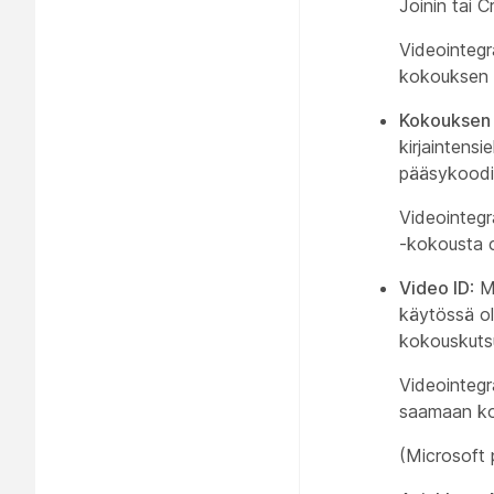
Joinin tai 
Videointegr
kokouksen c
Kokouksen 
kirjaintens
pääsykoodi
Videointeg
-kokousta c
Video ID
: 
käytössä ol
kokouskuts
Videointegr
saamaan ko
(Microsoft 