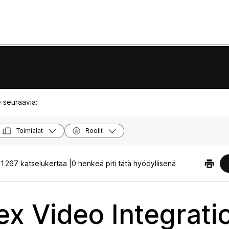
 seuraavia:
Toimialat
Roolit
1267 katselukertaa |
0 henkeä piti tätä hyödyllisenä
x Video Integrati