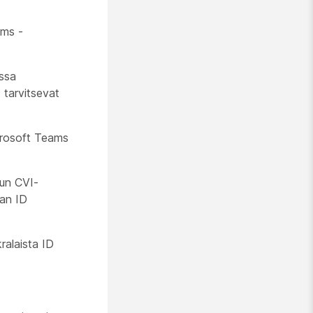
ams -
ssa
 tarvitsevat
crosoft Teams
kun CVI-
van ID
ralaista ID