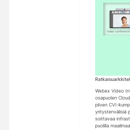
Ratkaisuarkkite
Webex Video In
osapuolen Cloud 
pilven CVI-kump
yritystenvälisiä 
soittavaa infras
puolilla maailma