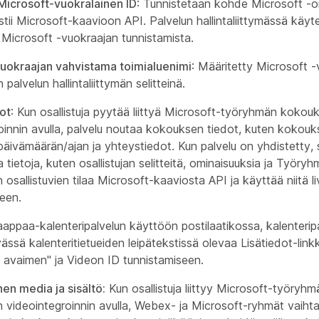
Microsoft-vuokralainen ID
: Tunnistetaan kohde Microsoft -o
stii Microsoft-kaavioon API. Palvelun hallintaliittymässä käy
 Microsoft -vuokraajan tunnistamista.
vuokraajan vahvistama toimialuenimi
: Määritetty Microsoft -
 palvelun hallintaliittymän selitteinä.
ot
: Kun osallistuja pyytää liittyä Microsoft-työryhmän kokou
oinnin avulla, palvelu noutaa kokouksen tiedot, kuten kokouk
, päivämäärän/ajan ja yhteystiedot. Kun palvelu on yhdistetty,
ia tietoja, kuten osallistujan selitteitä, ominaisuuksia ja Työry
osallistuvien tilaa Microsoft-kaaviosta API ja käyttää niitä 
een.
appaa-kalenteripalvelun käyttöön postilaatikossa, kalenterip
ässä kalenteritietueiden leipätekstissä olevaa Lisätiedot-link
 avaimen" ja Videon ID tunnistamiseen.
nen media ja sisältö:
Kun osallistuja liittyy Microsoft-työryhm
videointegroinnin avulla, Webex- ja Microsoft-ryhmät vaiht