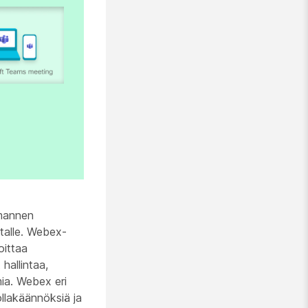
lmannen
talle. Webex-
oittaa
 hallintaa,
mia. Webex eri
ollakäännöksiä ja