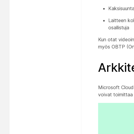
Kaksisuuntai
Laitteen ko
osallistuja
Kun otat videoi
myös OBTP (One 
Arkkit
Microsoft Cloud
voivat toimittaa 