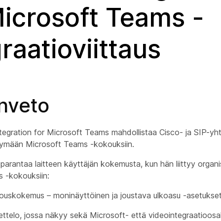
Microsoft Teams -
raatioviittaus
nveto
egration for Microsoft Teams mahdollistaa Cisco- ja SIP-yh
ittymään Microsoft Teams -kokouksiin.
 parantaa laitteen käyttäjän kokemusta, kun hän liittyy organ
 -kokouksiin:
uskokemus – moninäyttöinen ja joustava ulkoasu -asetukse
uettelo, jossa näkyy sekä Microsoft- että videointegraatioosall