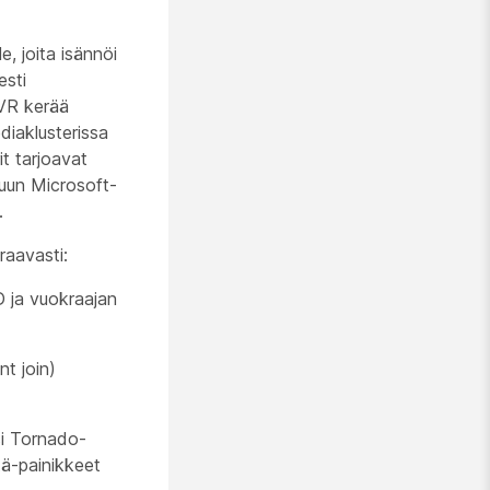
e, joita isännöi
esti
IVR kerää
iaklusterissa
t tarjoavat
uun Microsoft-
.
raavasti:
D ja vuokraajan
nt join)
si Tornado-
tä-painikkeet