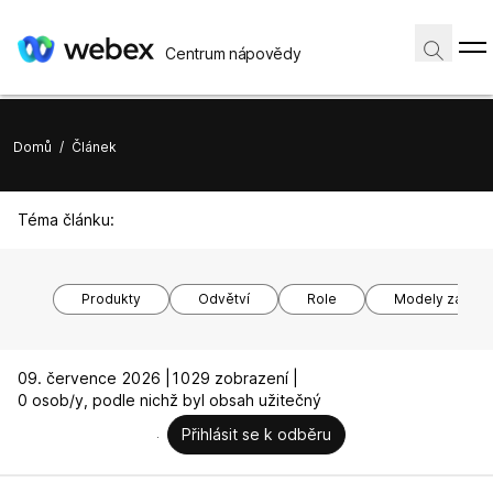
Centrum nápovědy
Domů
/
Článek
Téma článku:
Produkty
Odvětví
Role
Modely zařízen
09. července 2026 |
1029 zobrazení |
0 osob/y, podle nichž byl obsah užitečný
Přihlásit se k odběru