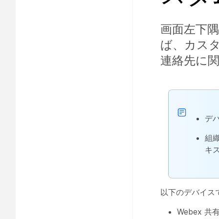
画面左下隅
ば、カス
連絡先に
デ
組
キ
以下のデバイス
Webex 共