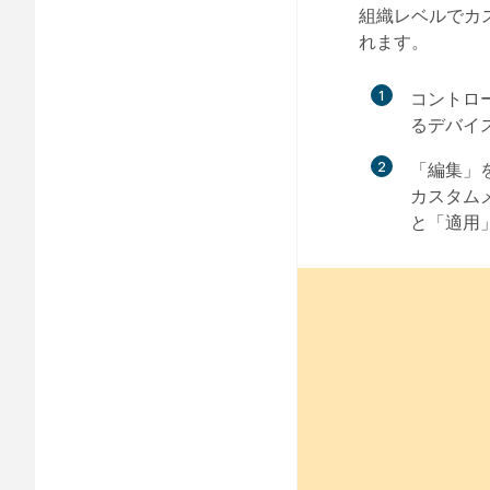
組織レベルでカ
れます。
1
コントロ
るデバイ
2
「編集」
カスタム
と「適用