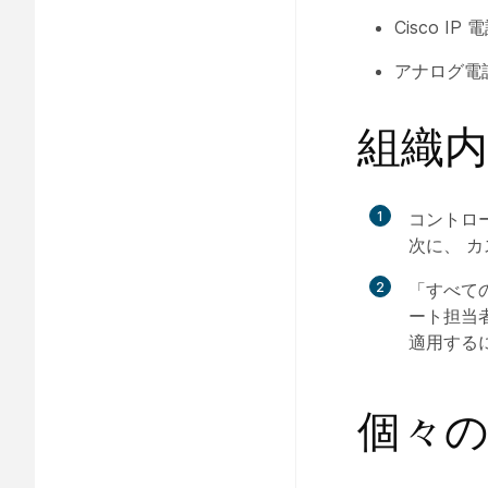
Cisco IP
電
アナログ電
組織
1
コントロ
次に、
カ
2
「すべて
ート担当
適用するに
個々