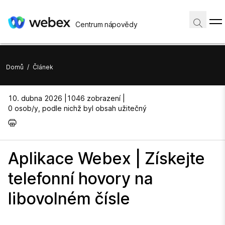
Centrum nápovědy
Domů
/
Článek
10. dubna 2026 |
1046 zobrazení |
0 osob/y, podle nichž byl obsah užitečný
Aplikace Webex | Získejte
telefonní hovory na
libovolném čísle