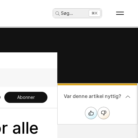
Søg
...
⌘K
Var denne artikel nyttig?
Abonner
 alle