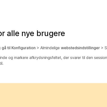
or alle nye brugere
g
gå til Konfiguration
> Almindelige
webstedsindstillinger
> S
finde og markere afkrydsningsfeltet, der svarer til den sessio
l.