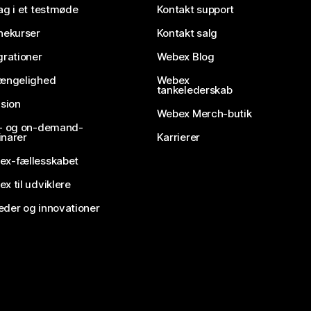
ag i et testmøde
Kontakt support
nekurser
Kontakt salg
grationer
Webex Blog
gængelighed
Webex
tankelederskab
usion
Webex Merch-butik
e- og on-demand-
narer
Karrierer
ex-fællesskabet
x til udviklere
der og innovationer