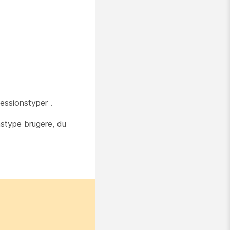
essionstyper .
nstype brugere, du