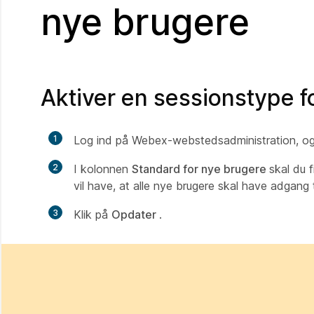
nye brugere
Aktiver en sessionstype f
1
Log ind på Webex-webstedsadministration, o
2
I kolonnen
Standard for nye brugere
skal du 
vil have, at alle nye brugere skal have adgang ti
3
Klik på
Opdater
.