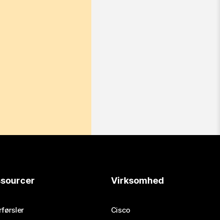
sourcer
Virksomhed
førsler
Cisco