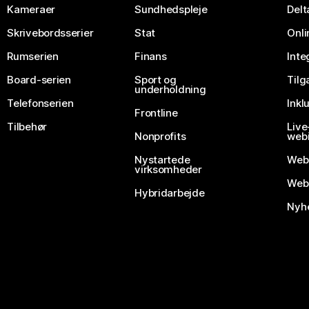
Kameraer
Sundhedspleje
Delt
Skrivebordsserier
Stat
Onli
Rumserien
Finans
Inte
Board-serien
Sport og
Til
underholdning
Telefonserien
Inkl
Frontline
Tilbehør
Liv
Nonprofits
webi
Nystartede
Web
virksomheder
Webe
Hybridarbejde
Nyhe