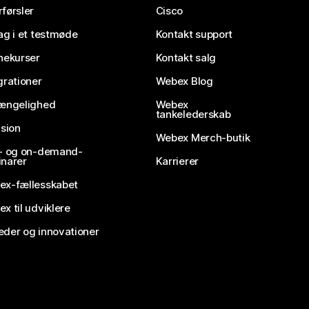
førsler
Cisco
ag i et testmøde
Kontakt support
nekurser
Kontakt salg
grationer
Webex Blog
gængelighed
Webex
tankelederskab
usion
Webex Merch-butik
e- og on-demand-
narer
Karrierer
ex-fællesskabet
x til udviklere
der og innovationer