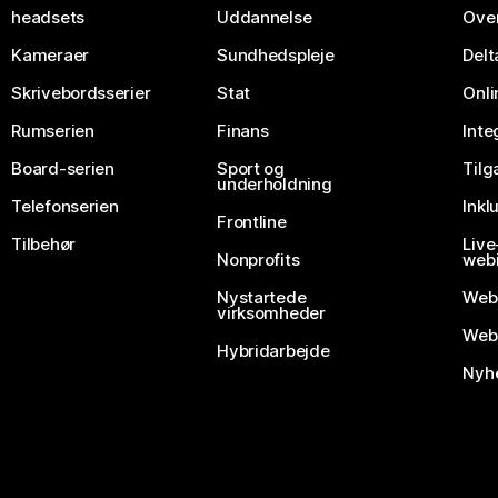
headsets
Uddannelse
Over
Kameraer
Sundhedspleje
Delt
Skrivebordsserier
Stat
Onli
Rumserien
Finans
Inte
Board-serien
Sport og
Til
underholdning
Telefonserien
Inkl
Frontline
Tilbehør
Liv
Nonprofits
webi
Nystartede
Web
virksomheder
Webe
Hybridarbejde
Nyhe