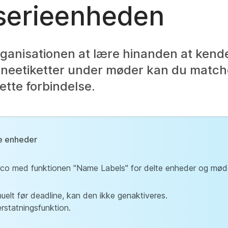
eserieenheden
ganisationen at lære hinanden at kende
vneetiketter under møder kan du matc
ette forbindelse.
te enheder
isco med funktionen "Name Labels" for delte enheder og møde
elt før deadline, kan den ikke genaktiveres.
rstatningsfunktion.