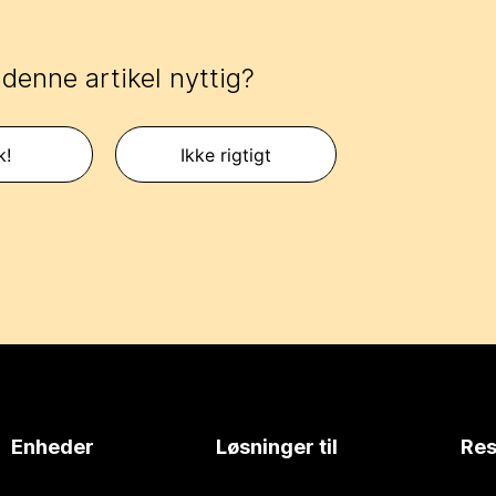
 denne artikel nyttig?
k!
Ikke rigtigt
Enheder
Løsninger til
Res