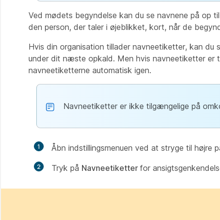
Ved mødets begyndelse kan du se navnene på op til f
den person, der taler i øjeblikket, kort, når de begynd
Hvis din organisation tillader navneetiketter, kan du 
under dit næste opkald. Men hvis navneetiketter er t
navneetiketterne automatisk igen.
Navneetiketter er ikke tilgængelige på omko
1
Åbn indstillingsmenuen ved at stryge til høj
2
Tryk på
Navneetiketter
for ansigtsgenkendelse