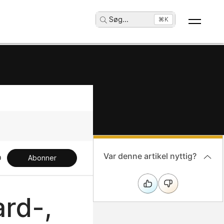
Søg
...
⌘K
Var denne artikel nyttig?
Abonner
ard-,