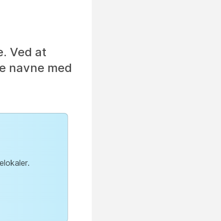
. Ved at
he navne med
lokaler.