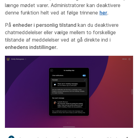
længe mødet varer. Administratorer kan deaktivere
denne funktion helt ved at følge trinnene
her
.
På
enheder i personlig tilstand
kan du deaktivere
chatmeddelelser eller vælge mellem to forskellige
tilstande af meddelelser ved at gå direkte ind i
enhedens indstillinger
.