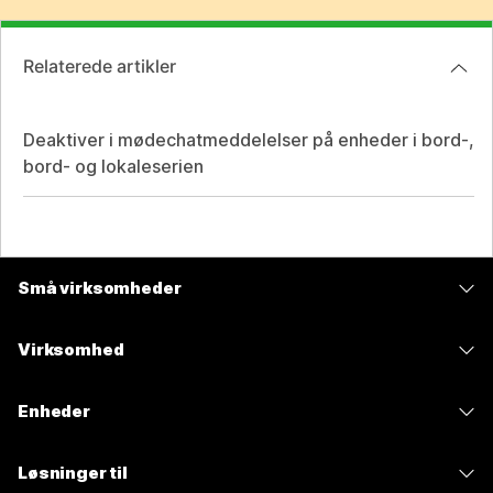
Relaterede artikler
Deaktiver i mødechatmeddelelser på enheder i bord-,
bord- og lokaleserien
Små virksomheder
Priser
Virksomhed
Webex-app
Webex Suite
Enheder
Meetings
Calling
headsets
Calling
Løsninger til
Meetings