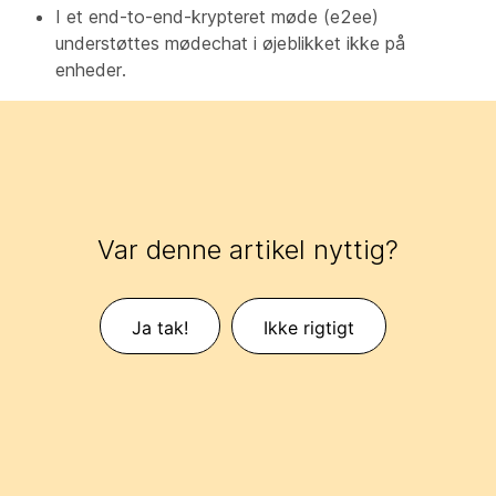
I et end-to-end-krypteret møde (e2ee)
understøttes mødechat i øjeblikket ikke på
enheder.
Var denne artikel nyttig?
Ja tak!
Ikke rigtigt