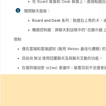
在 Board 裝置和 Desk 裝置上，直接
關閉聊天面板：
Board and Desk 系列
：點選右上角的
X
，
觸摸控制器
：將聊天對話框中的“
在顯示器
限制
僅在雲端和雲端感知 (啟用 Webex 最佳化體驗) 
目前尚
無法
使用回覆聊天及與聊天互動的功能。
在端到端加密 (e2ee) 會議中，裝置目前不支援