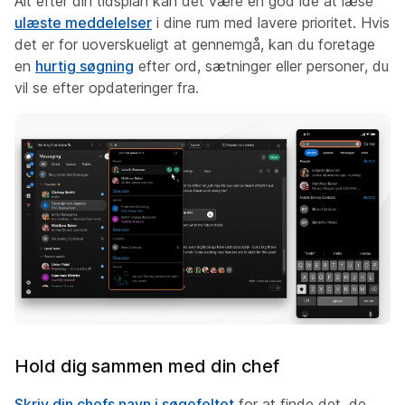
Alt efter din tidsplan kan det være en god ide at læse
ulæste meddelelser
i dine rum med lavere prioritet. Hvis
det er for uoverskueligt at gennemgå, kan du foretage
en
hurtig søgning
efter ord, sætninger eller personer, du
vil se efter opdateringer fra.
Hold dig sammen med din chef
Skriv din chefs navn i søgefeltet
for at finde det, de