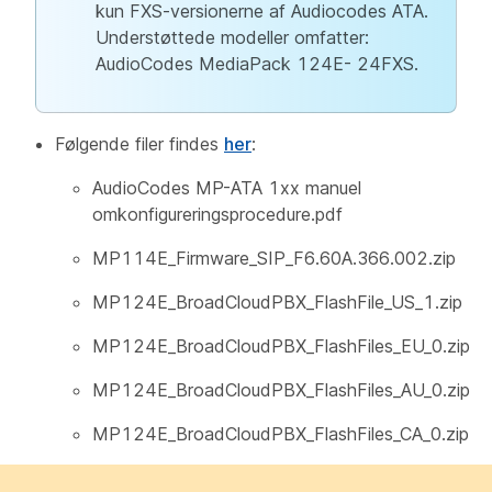
kun FXS-versionerne af Audiocodes ATA.
Understøttede modeller omfatter:
AudioCodes MediaPack 124E- 24FXS.
Følgende filer findes
her
:
AudioCodes MP-ATA 1xx manuel
omkonfigureringsprocedure.pdf
MP114E_Firmware_SIP_F6.60A.366.002.zip
MP124E_BroadCloudPBX_FlashFile_US_1.zip
MP124E_BroadCloudPBX_FlashFiles_EU_0.zip
MP124E_BroadCloudPBX_FlashFiles_AU_0.zip
MP124E_BroadCloudPBX_FlashFiles_CA_0.zip