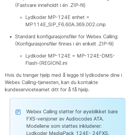
(Fastvare inneholdt i én .ZIP-fil)
Lydkoder MP-124E enhet =
MP114E_SIP_F6.60A.369.002.cmp
Standard konfigurasjonsfiler for Webex Calling:
(Konfigurasjonsfiler finnes i én enkelt .ZIP-fil)
Lydkoder MP-124E = MP-124E-DMS-
Flash-(REGION).ini
Hvis du trenger hjelp med å legge til lydkodene dine i
Webex Calling-tjenesten, kan du kontakte
kundeserviceteamet ditt for å få hjelp.
Webex Calling støtter for øyeblikket bare
FXS-versjoner av Audiocodes ATA.
Modellene som støttes inkluderer:
Lydkoder MediaPack 124E- 24FXS.