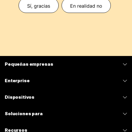
Sí, gracias
En realidad no
Pequeñas empresas
Precios
Enterprise
Aplicación de Webex
Webex Suite
Dispositivos
Reuniones
Calling
Auriculares
Calling
Soluciones para
Reuniones
Cámaras
Mensajería
Educación
Mensajería
Recursos
Serie desk